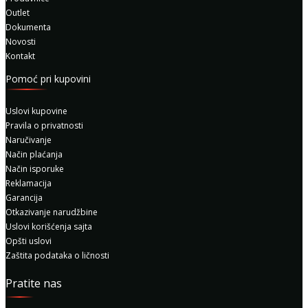
Outlet
Dokumenta
Novosti
Kontakt
Pomoć pri kupovini
Uslovi kupovine
Pravila o privatnosti
Naručivanje
Način plaćanja
Način isporuke
Reklamacija
Garancija
Otkazivanje narudžbine
Uslovi korišćenja sajta
Opšti uslovi
Zaštita podataka o ličnosti
Pratite nas