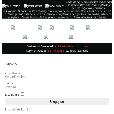
Cene na sajtu su iskazane u dinarima
sa uračunatim porezom, a plaćanje
se vrši isključivo u dinarima.
Nastojimo da budemo što precizniji u opisu proizvoda, prikazu slika i samih cena, ali ne
možemo garantovati da su sve informacije kompletne i bez grešaka. Svi artikli prikazani
na sajtu su deo naše ponude i ne podrazumeva da su dostupni u svakom trenutku.
Designed & Developed by
Softart web solution d.o.o
Copyright ©2026
Elektro Serdjo
. Sva prava zadržana
PRIJAVI SE
Korisničko ime
Lozinka
Zapamti me
Zaboravili ste lozinku?