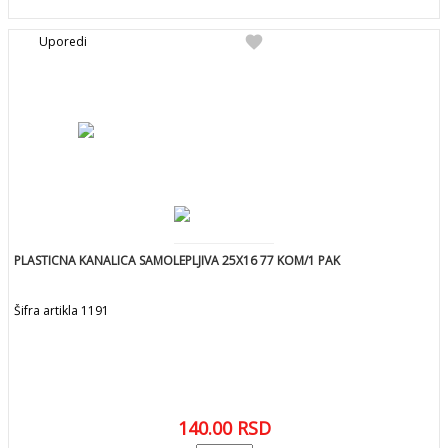
favorite
Uporedi
PLASTICNA KANALICA SAMOLEPLJIVA 25X16 77 KOM/1 PAK
Šifra artikla 1191
140.00
RSD