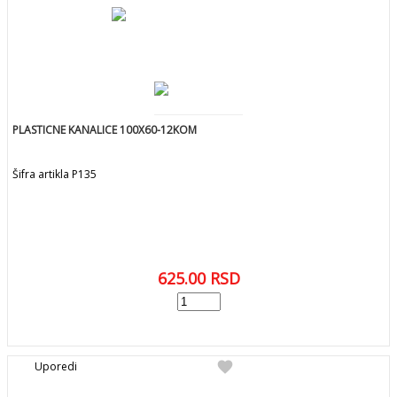
PLASTICNE KANALICE 100X60-12KOM
Šifra artikla P135
625.00
RSD
add
DODAJ U KORPU
favorite
Uporedi