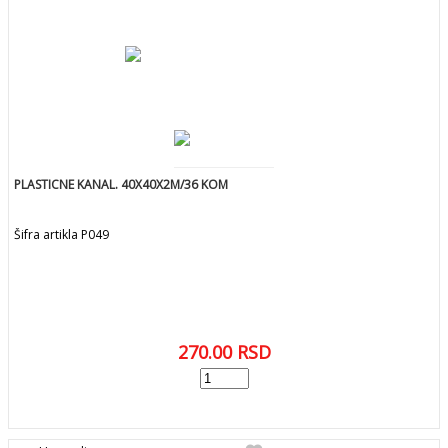
PLASTICNE KANAL. 40X40X2M/36 KOM
Šifra artikla P049
270.00
RSD
add
DODAJ U KORPU