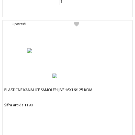
add
DODAJ U KORPU
favorite
Uporedi
PLASTICNE KANALICE SAMOLEPLJIVE 16X16/125 KOM
Šifra artikla 1190