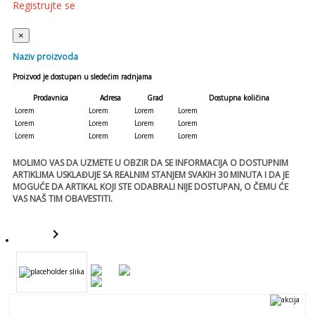
Registrujte se
×
Naziv proizvoda
Proizvod je dostupan u sledećim radnjama
Prodavnica
Adresa
Grad
Dostupna količina
Lorem
Lorem
Lorem
Lorem
Lorem
Lorem
Lorem
Lorem
Lorem
Lorem
Lorem
Lorem
MOLIMO VAS DA UZMETE U OBZIR DA SE INFORMACIJA O DOSTUPNIM
ARTIKLIMA USKLAĐUJE SA REALNIM STANJEM SVAKIH 30 MINUTA I DA JE
MOGUĆE DA ARTIKAL KOJI STE ODABRALI NIJE DOSTUPAN, O ČEMU ĆE
VAS NAŠ TIM OBAVESTITI.
keyboard_arrow_right
template