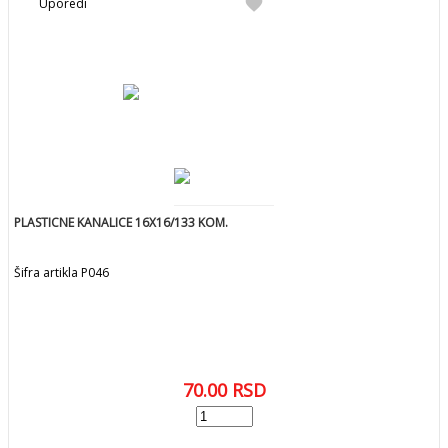
favorite
Uporedi
PLASTICNE KANALICE 16X16/133 KOM.
Šifra artikla P046
70.00
RSD
add
DODAJ U KORPU