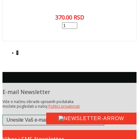
370.00
RSD
add
DODAJ U KORPU
1
E-mail Newsletter
Više o načinu obrade upisanih podataka
možete pogledati u našoj
Politici privatnosti
Viber i SMS Newsletter