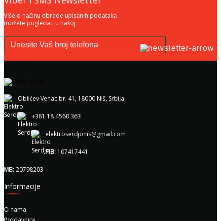
Više o načinu obrade upisanih podataka
možete pogledati u našoj
Politici privatnosti
Obiićev Venac br. 41, 18000 Niš, Srbija
+381 18 4560 363
elektroserdjonis@gmail.com
PIB:
107417441
MB:
20798203
Informacije
O nama
Prodavnice