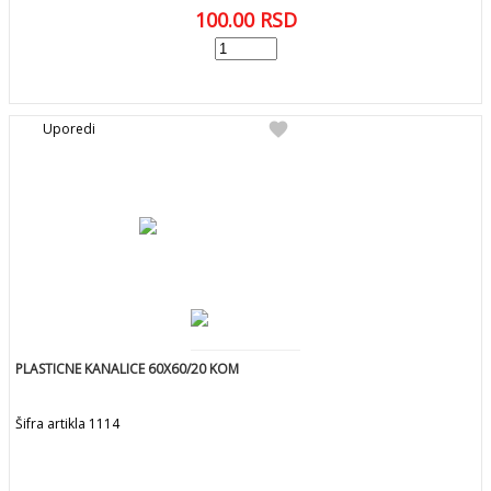
100.00
RSD
add
DODAJ U KORPU
favorite
Uporedi
PLASTICNE KANALICE 60X60/20 KOM
Šifra artikla 1114