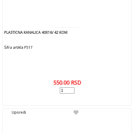
PLASTICNA KANALICA 40X16/ 42 KOM
Šifra artikla P517
550.00
RSD
add
DODAJ U KORPU
favorite
Uporedi