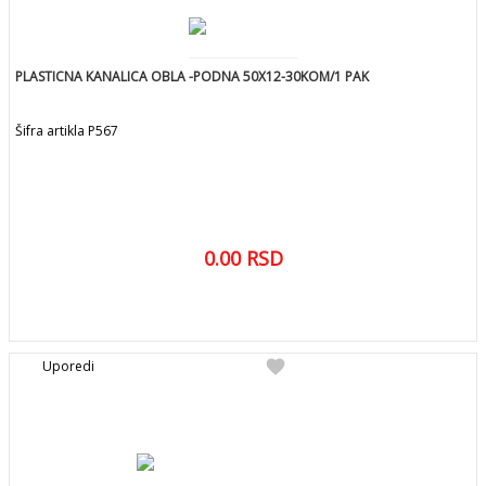
PLASTICNA KANALICA OBLA -PODNA 50X12-30KOM/1 PAK
Šifra artikla P567
0.00
RSD
DETALJNIJE
favorite
Uporedi