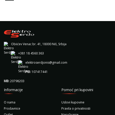
Obiićev Venac br. 41, 18000 Niš, Srbija
+381 18 4560 363
elektroserdjonis@gmail.com
PIB:
107417441
MB:
20798203
Informacije
Pomoć pri kupovini
O nama
Uslovi kupovine
Prodavnice
Pravila o privatnosti
Outlet
Naručivanje