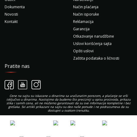
Dokumenta
Način plaćanja
Novosti
Način isporuke
Kontakt
Reklamacija
Garancija
Otkazivanje narudžbine
Uslovi korišćenja sajta
Opšti uslovi
Zaštita podataka o ličnosti
Pratite nas
Cene na sajtu su iskazane u dinarima sa uračunatim porezom, a plaćanje se vrši
isključivo u dinarima. Nastojimo da budemo što precizniji u opisu proizvoda, prikazu
slika i samih cena, ali ne možemo garantovati da su sve informacije kompletne i bez
grešaka. Svi artikli prikazani na sajtu su deo naše ponude i ne podrazumeva da su
dostupni u svakom trenutku.