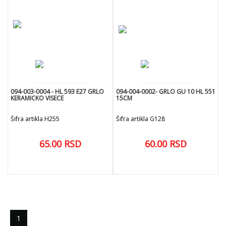
094-003-0004 - HL 593 E27 GRLO
094-004-0002- GRLO GU 10 HL 551
KERAMICKO VISECE
15CM
Šifra artikla H255
Šifra artikla G128
65.00
RSD
60.00
RSD
add
add
DODAJ U KORPU
DODAJ U KORPU
1