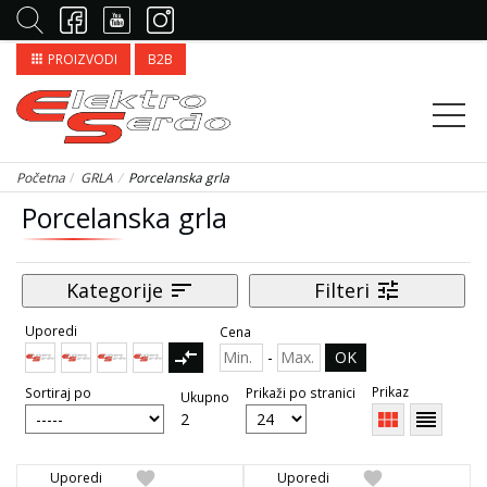
PROIZVODI
B2B
apps
Početna
GRLA
Porcelanska grla
Porcelanska grla
Kategorije
sort
Filteri
tune
Uporedi
Cena
compare_arrows
-
OK
Prikaz
Sortiraj po
Prikaži po stranici
Ukupno
view_module
reorder
2
favorite
favorite
Uporedi
Uporedi