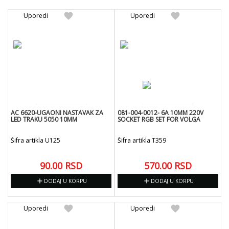
favorite
favorite
Uporedi
Uporedi
AC 6620-UGAONI NASTAVAK ZA
081-004-0012- 6A 10MM 220V
LED TRAKU 5050 10MM
SOCKET RGB SET FOR VOLGA
Šifra artikla U125
Šifra artikla T359
90.00
RSD
570.00
RSD
add
add
DODAJ U KORPU
DODAJ U KORPU
favorite
favorite
Uporedi
Uporedi