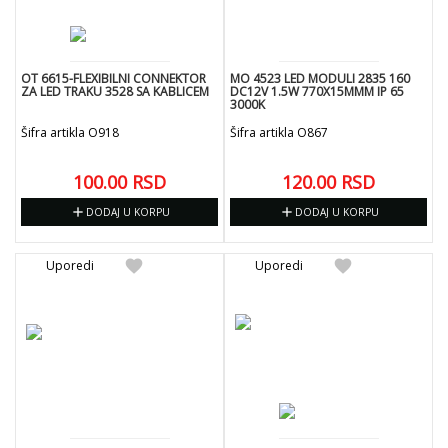
OT 6615-FLEXIBILNI CONNEKTOR
MO 4523 LED MODULI 2835 160
ZA LED TRAKU 3528 SA KABLICEM
DC12V 1.5W 770X15MMM IP 65
3000K
Šifra artikla O918
Šifra artikla O867
100.00
RSD
120.00
RSD
add
add
DODAJ U KORPU
DODAJ U KORPU
favorite
favorite
Uporedi
Uporedi