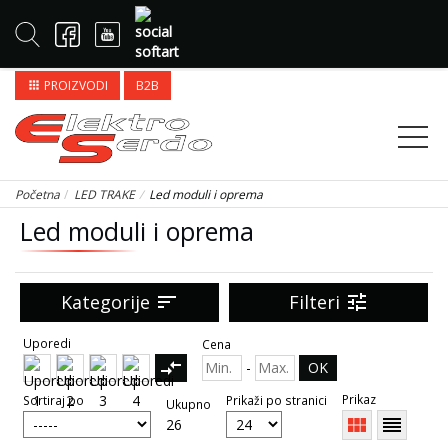
PROIZVODI
B2B
apps
Početna
LED TRAKE
Led moduli i oprema
Led moduli i oprema
Kategorije
sort
Filteri
tune
Uporedi
Cena
compare_arrows
-
OK
Prikaz
Sortiraj po
Prikaži po stranici
Ukupno
view_module
reorder
26