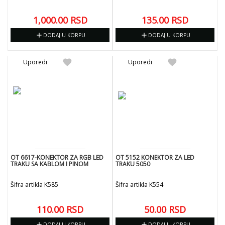
1,000.00
RSD
135.00
RSD
add
add
DODAJ U KORPU
DODAJ U KORPU
favorite
favorite
Uporedi
Uporedi
OT 6617-KONEKTOR ZA RGB LED
OT 5152 KONEKTOR ZA LED
TRAKU SA KABLOM I PINOM
TRAKU 5050
Šifra artikla K585
Šifra artikla K554
110.00
RSD
50.00
RSD
add
add
DODAJ U KORPU
DODAJ U KORPU