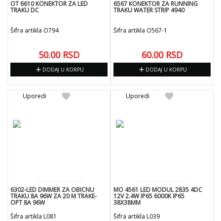
OT 6610 KONEKTOR ZA LED
6567 KONEKTOR ZA RUNNING
TRAKU DC
TRAKU WATER STRIP 4940
Šifra artikla O794
Šifra artikla O567-1
50.00
RSD
60.00
RSD
add
add
DODAJ U KORPU
DODAJ U KORPU
favorite
favorite
Uporedi
Uporedi
6302-LED DIMMER ZA OBICNU
MO 4561 LED MODUL 2835 4DC
TRAKU 8A 96W ZA 20 M TRAKE-
12V 2.4W IP65 6000K IP65
OPT 8A 96W
38X38MM
Šifra artikla L081
Šifra artikla L039