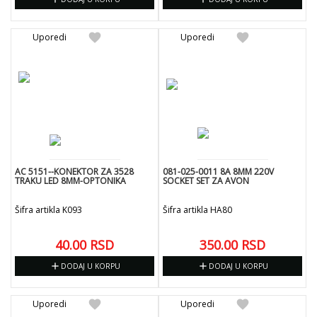
favorite
favorite
Uporedi
Uporedi
AC 5151--KONEKTOR ZA 3528
081-025-0011 8A 8MM 220V
TRAKU LED 8MM-OPTONIKA
SOCKET SET ZA AVON
Šifra artikla K093
Šifra artikla HA80
40.00
RSD
350.00
RSD
add
add
DODAJ U KORPU
DODAJ U KORPU
favorite
favorite
Uporedi
Uporedi