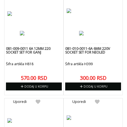
081-009-0011 6A 12MM 220
081-010-0011-6A 6MM 220V
SOCKET SET FOR GANJ
SOCKET SET FOR NEOLED
Šifra artikla H818
Šifra artikla H399
570.00
RSD
300.00
RSD
add
add
DODAJ U KORPU
DODAJ U KORPU
favorite
favorite
Uporedi
Uporedi