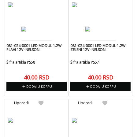
081-024-0001 LED MODUL 1.2W
081-024-0001 LED MODUL 1.2W
PLAVI 12V -NELSON
ZELENI 12V -NELSON
Šifra artikla PS58
Šifra artikla PS57
40.00
RSD
40.00
RSD
add
add
DODAJ U KORPU
DODAJ U KORPU
favorite
favorite
Uporedi
Uporedi