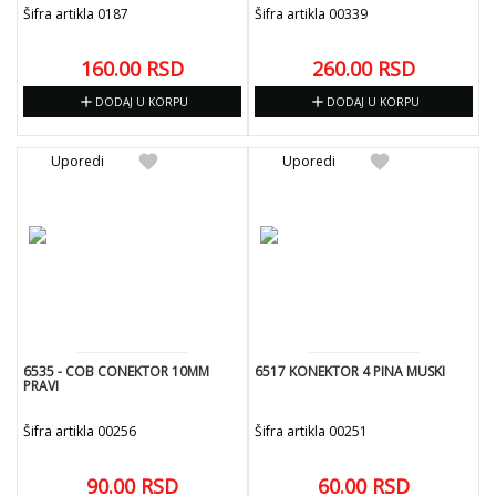
Šifra artikla 0187
Šifra artikla 00339
160.00
RSD
260.00
RSD
add
add
DODAJ U KORPU
DODAJ U KORPU
favorite
favorite
Uporedi
Uporedi
6535 - COB CONEKTOR 10MM
6517 KONEKTOR 4 PINA MUSKI
PRAVI
Šifra artikla 00256
Šifra artikla 00251
90.00
RSD
60.00
RSD