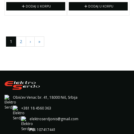
add
add
DODAJ U KORPU
DODAJ U KORPU
1
2
›
»
Obiićev Venac br. 41, 18000 Niš, Srbija
+381 18 4560 363
elektroserdjonis@gmail.com
PIB:
107417441