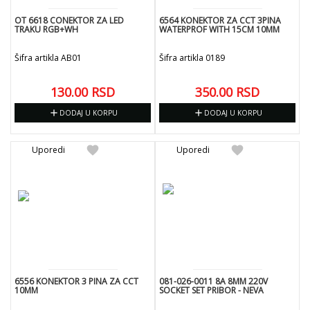
OT 6618 CONEKTOR ZA LED
6564 KONEKTOR ZA CCT 3PINA
TRAKU RGB+WH
WATERPROF WITH 15CM 10MM
Šifra artikla AB01
Šifra artikla 0189
130.00
RSD
350.00
RSD
add
add
DODAJ U KORPU
DODAJ U KORPU
favorite
favorite
Uporedi
Uporedi
6556 KONEKTOR 3 PINA ZA CCT
081-026-0011 8A 8MM 220V
10MM
SOCKET SET PRIBOR - NEVA