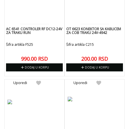
AC 6541 CONTROLER RF DC12-24V
OT 6623 KONEKTOR SA KABLICEM
ZA TRAKU RUN
ZA COB TRAKU 24V-4942
Šifra artikla F525
Šifra artikla C215
990.00
RSD
200.00
RSD
add
add
DODAJ U KORPU
DODAJ U KORPU
favorite
favorite
Uporedi
Uporedi