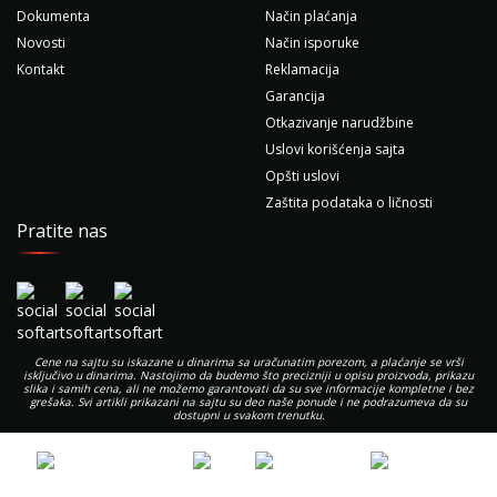
Dokumenta
Način plaćanja
Novosti
Način isporuke
Kontakt
Reklamacija
Garancija
Otkazivanje narudžbine
Uslovi korišćenja sajta
Opšti uslovi
Zaštita podataka o ličnosti
Pratite nas
Cene na sajtu su iskazane u dinarima sa uračunatim porezom, a plaćanje se vrši
isključivo u dinarima. Nastojimo da budemo što precizniji u opisu proizvoda, prikazu
slika i samih cena, ali ne možemo garantovati da su sve informacije kompletne i bez
grešaka. Svi artikli prikazani na sajtu su deo naše ponude i ne podrazumeva da su
dostupni u svakom trenutku.