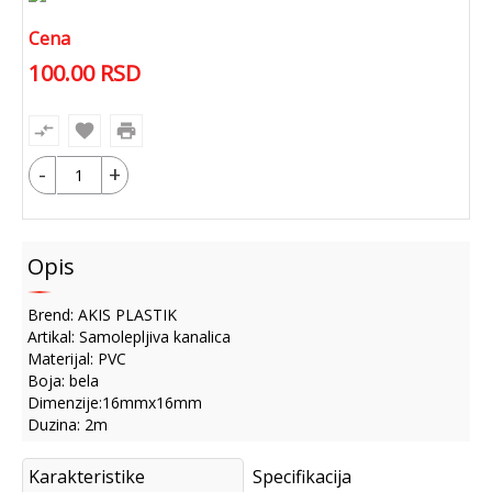
Cena
100.00
RSD
compare_arrows
favorite
print
-
+
Dodaj u korpu
Opis
Brend: AKIS PLASTIK
Artikal: Samolepljiva kanalica
Materijal: PVC
Boja: bela
Dimenzije:16mmx16mm
Duzina: 2m
Karakteristike
Specifikacija