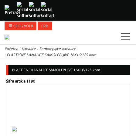
PROIZVODI
B2B
apps
Početna
Kanalice
Samolepljive-kanalice
PLASTICNE KANALICE SAMOLEPLJIVE 16X16/125 kom
PLASTICNE KANALICE SAMOLEPLJIVE 16X16/125 kom
Šifra artikla 1190