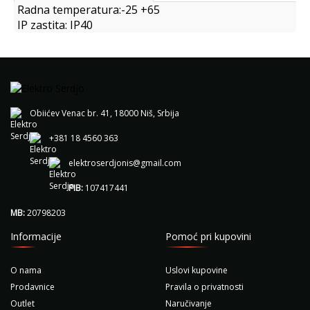
Radna temperatura:-25 +65
IP zastita: IP40
Obiićev Venac br. 41, 18000 Niš, Srbija
+381 18 4560 363
elektroserdjonis@gmail.com
PIB:
107417441
MB:
20798203
Informacije
Pomoć pri kupovini
O nama
Uslovi kupovine
Prodavnice
Pravila o privatnosti
Outlet
Naručivanje