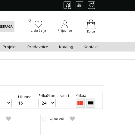
0
0
RETRAGA
Lista želja
Prijavi se
Korpa
Projekti
Prodavnice
Katalog
Kontakt
Prikaz
Prikaži po stranici
Ukupno
view_module
reorder
16
favorite
favorite
i
Uporedi