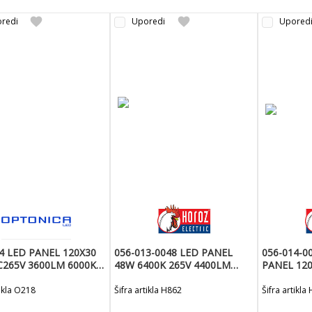
favorite
favorite
redi
Uporedi
Upored
4 LED PANEL 120X30
056-013-0048 LED PANEL
056-014-0
C265V 3600LM 6000K
48W 6400K 265V 4400LM
PANEL 120X3
M
1200X300X32CM-TAURUS-48
OKVIR-PR
tikla O218
Šifra artikla H862
Šifra artikla