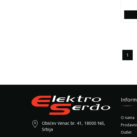
1
Inform
O nama
Obiićev Venac br. 41, 18000 Niš,
Prodavni
Srbija
Outlet