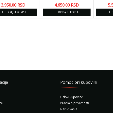
3,950.00
RSD
4,650.00
RSD
5,
add
add
add
DODAJ U KORPU
DODAJ U KORPU
acije
Pomoć pri kupovini
Uslovi kupovine
ce
Pravila o privatnosti
Naručivanje