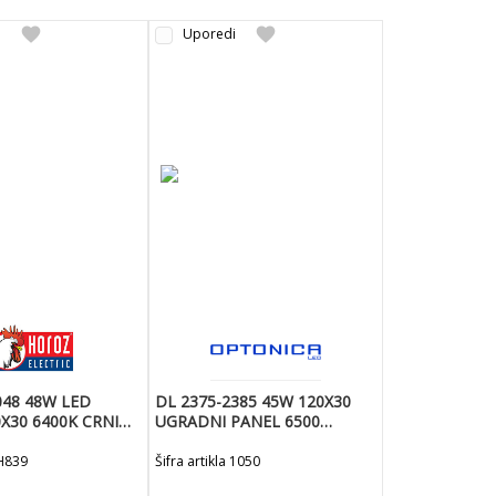
favorite
favorite
i
Uporedi
048 48W LED
DL 2375-2385 45W 120X30
0 6400K CRNI
UGRADNI PANEL 6500
OTEUS-48
-3600LM-OPTONICA
 H839
Šifra artikla 1050