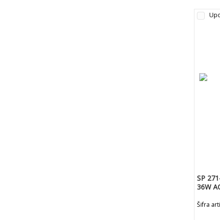
Upo
SP 271
36W A
-/6 KO
Šifra ar