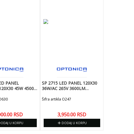
ED PANEL
SP 2715 LED PANEL 120X30
120X30 45W 4500K
36W/AC 265V 3600LM
PTONICA
4500K/6 KOM
 O630
Šifra artikla O247
000.00
RSD
3,950.00
RSD
add
DODAJ U KORPU
DODAJ U KORPU