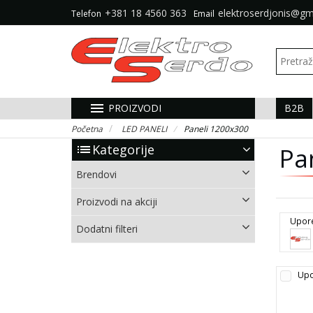
+381 18 4560 363
elektroserdjonis@gm
Telefon
Email
menu
PROIZVODI
B2B
Početna
LED PANELI
Paneli 1200x300
Kategorije
list
Pa
Brendovi
Proizvodi na akciji
Upor
Dodatni filteri
Upo