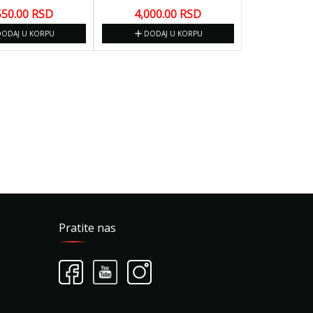
550.00
RSD
4,000.00
RSD
add
DODAJ U KORPU
DODAJ U KORPU
Pratite nas