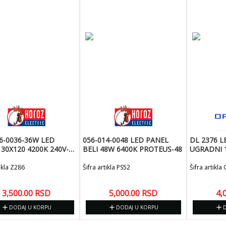
6-0036-36W LED
056-014-0048 LED PANEL
DL 2376 L
30X120 4200K 240V-
BELI 48W 6400K PROTEUS-48
UGRADNI 
K-36
3600LM O
tikla Z286
Šifra artikla PS52
Šifra artikla
3,500.00
RSD
5,000.00
RSD
4,
add
add
add
DODAJ U KORPU
DODAJ U KORPU