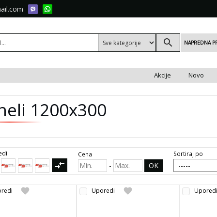
ail.com
search
NAPREDNA P
Akcije
Novo
neli 1200x300
edi
Sortiraj po
Cena
compare_arrows
-
OK
favorite
favorite
redi
Uporedi
Upored