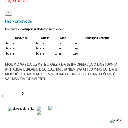
Registrujte se
×
Naziv proizvoda
Proizvod je dostupan u sledećim radnjama
Prodavnica
Adresa
Grad
Dostupna količina
Lorem
Lorem
Lorem
Lorem
Lorem
Lorem
Lorem
Lorem
Lorem
Lorem
Lorem
Lorem
MOLIMO VAS DA UZMETE U OBZIR DA SE INFORMACIJA O DOSTUPNIM
ARTIKLIMA USKLAĐUJE SA REALNIM STANJEM SVAKIH 30 MINUTA I DA JE
MOGUĆE DA ARTIKAL KOJI STE ODABRALI NIJE DOSTUPAN, O ČEMU ĆE
VAS NAŠ TIM OBAVESTITI.
keyboard_arrow_right
template