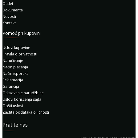
Outlet
Dokumenta
Novosti
Kontakt
Pomoć pri kupovini
Uslovi kupovine
Pravila o privatnosti
Naručivanje
Način plaćanja
Način isporuke
Reklamacija
Garancija
Otkazivanje narudžbine
Uslovi korišćenja sajta
Opšti uslovi
Zaštita podataka o ličnosti
Pratite nas