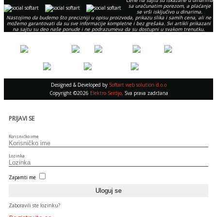
Cene na sajtu su iskazane u dinarima
sa uračunatim porezom, a plaćanje
se vrši isključivo u dinarima.
Nastojimo da budemo što precizniji u opisu proizvoda, prikazu slika i samih cena, ali ne
možemo garantovati da su sve informacije kompletne i bez grešaka. Svi artikli prikazani
na sajtu su deo naše ponude i ne podrazumeva da su dostupni u svakom trenutku.
Designed & Developed by
Softart web solution d.o.o
Copyright ©2026
Elektro Serdjo
. Sva prava zadržana
PRIJAVI SE
Korisničko ime
Lozinka
Zapamti me
Zaboravili ste lozinku?