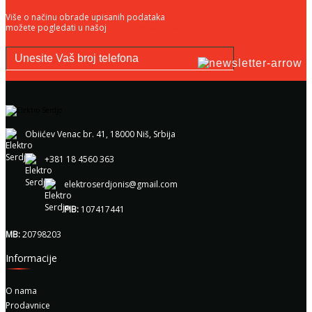
Više o načinu obrade upisanih podataka
možete pogledati u našoj
Politici privatnosti
Obiićev Venac br. 41, 18000 Niš, Srbija
+381 18 4560 363
elektroserdjonis@gmail.com
PIB:
107417441
MB:
20798203
Informacije
O nama
Prodavnice