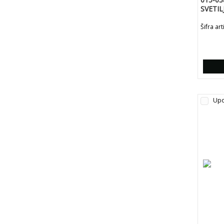
SVETIL
CRNA-
Šifra ar
Upo