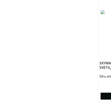
SKYWA
SVETI
(60X10
Šifra ar