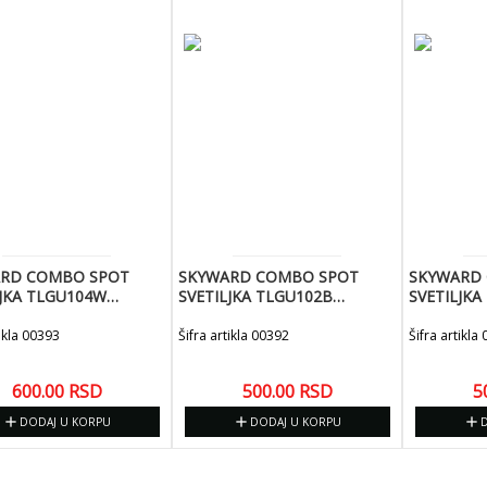
RD COMBO SPOT
SKYWARD COMBO SPOT
SKYWARD
LJKA TLGU104W
SVETILJKA TLGU102B
SVETILJK
0) BELA KOCKA
(83X100) LAMPA 3 U 1 CRNA
(55X100)
KOSA
SVETLECI
tikla 00393
Šifra artikla 00392
Šifra artikla
600.00
RSD
500.00
RSD
5
add
add
add
DODAJ U KORPU
DODAJ U KORPU