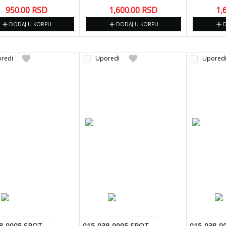
950.00
RSD
1,600.00
RSD
1,
add
add
add
DODAJ U KORPU
DODAJ U KORPU
favorite
favorite
redi
Uporedi
Upored
8-0005 SPOT
015-038-0005 SPOT
015-038-0