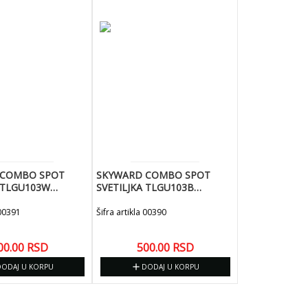
 COMBO SPOT
SKYWARD COMBO SPOT
A TLGU103W
SVETILJKA TLGU103B
 NADGRADNA BELA
(55X100) LAMPA 3 U 1 CRNA
 OBRUC
(SVETLECI OBRUC)
 00391
Šifra artikla 00390
00.00
RSD
500.00
RSD
add
DODAJ U KORPU
DODAJ U KORPU