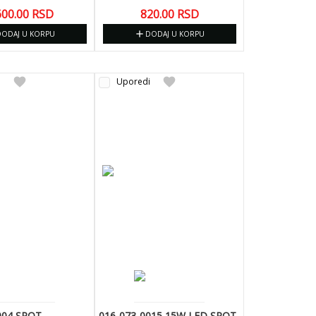
600.00
RSD
820.00
RSD
add
DODAJ U KORPU
DODAJ U KORPU
favorite
favorite
i
Uporedi
004 SPOT
016-073-0015 15W LED SPOT