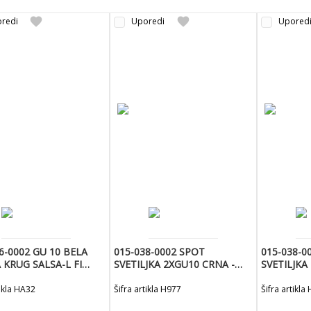
favorite
favorite
redi
Uporedi
Upored
6-0002 GU 10 BELA
015-038-0002 SPOT
015-038-0
KRUG SALSA-L FI
SVETILJKA 2XGU10 CRNA -
SVETILJKA
0
JOKER-2
JOKER-2
tikla HA32
Šifra artikla H977
Šifra artikla