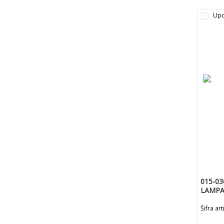
Upo
015-03
LAMPA 
80X13
Šifra ar