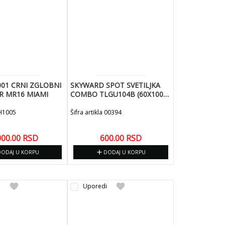
001 CRNI ZGLOBNI
SKYWARD SPOT SVETILJKA
R MR16 MIAMI
COMBO TLGU104B (60X100)
3 U 1 CRNA KOCKA
 H1005
Šifra artikla 00394
000.00
RSD
600.00
RSD
add
DODAJ U KORPU
DODAJ U KORPU
favorite
favorite
i
Uporedi