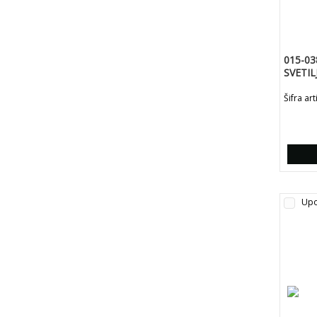
015-03
SVETIL
CRNA-
Šifra ar
Upo