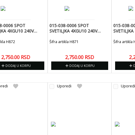
8-0006 SPOT
015-038-0006 SPOT
015-038-0
JKA 4XGU10 240V
SVETILJKA 4XGU10 240V
SVETILJKA
JOKER-6
BELA-JOKER-6
240V-JOKE
tikla H872
Šifra artikla H871
Šifra artikla
2,750.00
RSD
2,750.00
RSD
2,
add
add
add
DODAJ U KORPU
DODAJ U KORPU
favorite
favorite
redi
Uporedi
Upored