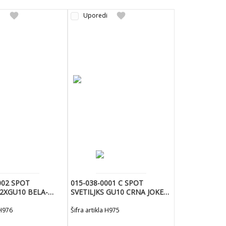
favorite
favorite
i
Uporedi
002 SPOT
015-038-0001 C SPOT
 2XGU10 BELA-
SVETILJKS GU10 CRNA JOKER-
1
 H976
Šifra artikla H975