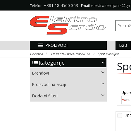
+381 18 4560 363
elektroserdjonis@gm
Telefon
Email
menu
PROIZVODI
B2B
Početna
DEKORATIVNA RASVETA
Spot svetiljke
Kategorije
list
Spo
Brendovi
Proizvodi na akciji
Upor
Dodatni filteri
Upo