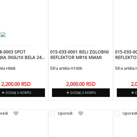
8-0003 SPOT
015-033-0001 BELI ZGLOBNI
015-033-0
JKA 3XGU10 BELA 240V
REFLEKTOR MR16 MIAMI
REFLEKTO
-3
tikla H868
Šifra artikla H1006
Šifra artikla
2,200.00
RSD
2,000.00
RSD
2,
add
add
add
DODAJ U KORPU
DODAJ U KORPU
favorite
favorite
redi
Uporedi
Upored