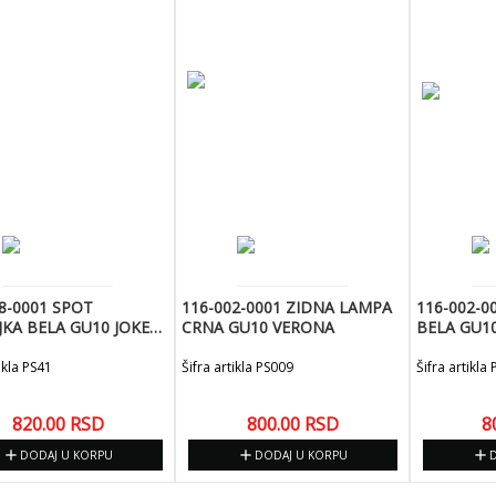
8-0001 SPOT
116-002-0001 ZIDNA LAMPA
116-002-0
JKA BELA GU10 JOKER-
CRNA GU10 VERONA
BELA GU1
ikla PS41
Šifra artikla PS009
Šifra artikla
820.00
RSD
800.00
RSD
8
add
add
add
DODAJ U KORPU
DODAJ U KORPU