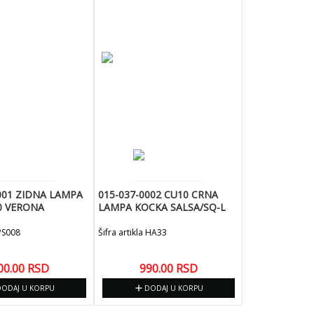
001 ZIDNA LAMPA
015-037-0002 CU10 CRNA
0 VERONA
LAMPA KOCKA SALSA/SQ-L
 PS008
Šifra artikla HA33
00.00
RSD
990.00
RSD
add
DODAJ U KORPU
DODAJ U KORPU