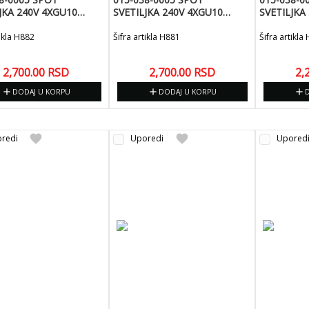
JKA 240V 4XGU10
SVETILJKA 240V 4XGU10
SVETILJKA
JOKER-5
BELA-JOKER 5
240V -JOK
tikla H882
Šifra artikla H881
Šifra artikla
2,700.00
RSD
2,700.00
RSD
2,
add
add
add
DODAJ U KORPU
DODAJ U KORPU
favorite
favorite
redi
Uporedi
Upored