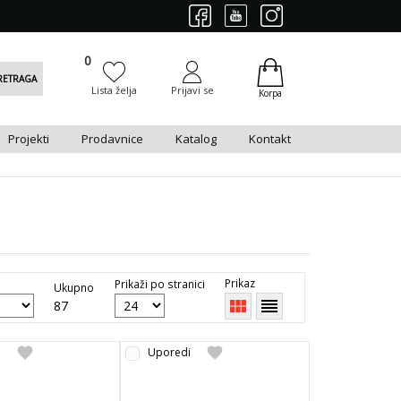
0
0
RETRAGA
Lista želja
Prijavi se
Korpa
Projekti
Prodavnice
Katalog
Kontakt
Prikaz
Prikaži po stranici
Ukupno
view_module
reorder
87
favorite
favorite
i
Uporedi