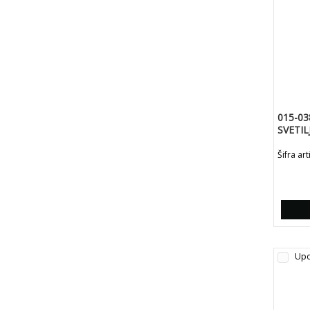
015-03
SVETIL
-JOKER
Šifra ar
Upo