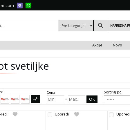
ail.com
search
NAPREDNA P
Akcije
Novo
t svetiljke
edi
Sortiraj po
Cena
compare_arrows
-
OK
favorite
favorite
redi
Uporedi
Upored