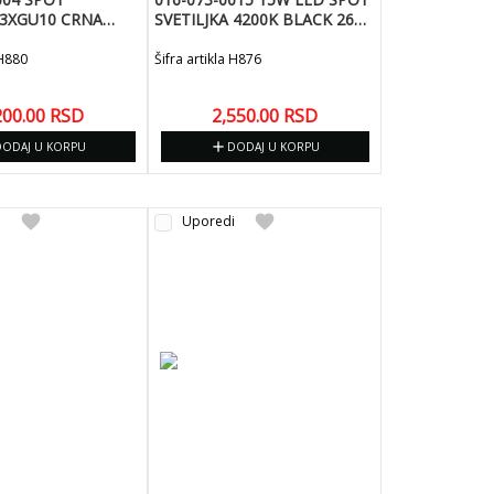
 3XGU10 CRNA
SVETILJKA 4200K BLACK 265V
ER-4
LAYLA-15
 H880
Šifra artikla H876
200.00
RSD
2,550.00
RSD
add
DODAJ U KORPU
DODAJ U KORPU
favorite
favorite
i
Uporedi