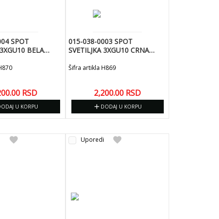
004 SPOT
015-038-0003 SPOT
 3XGU10 BELA
SVETILJKA 3XGU10 CRNA
R-4
240V-JOKER-3
 H870
Šifra artikla H869
200.00
RSD
2,200.00
RSD
add
DODAJ U KORPU
DODAJ U KORPU
favorite
favorite
i
Uporedi