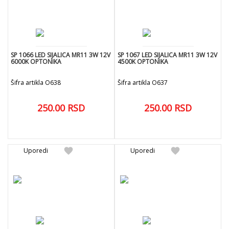
SP 1066 LED SIJALICA MR11 3W 12V
SP 1067 LED SIJALICA MR11 3W 12V
6000K OPTONIKA
4500K OPTONIKA
Šifra artikla O638
Šifra artikla O637
250.00
RSD
250.00
RSD
add
add
DODAJ U KORPU
DODAJ U KORPU
favorite
favorite
Uporedi
Uporedi