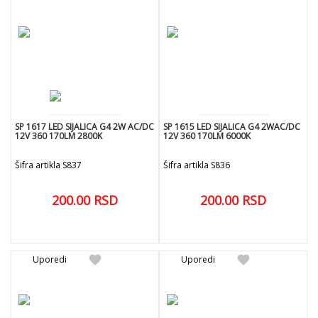
SP 1617 LED SIJALICA G4 2W AC/DC
SP 1615 LED SIJALICA G4 2WAC/DC
12V 360 170LM 2800K
12V 360 170LM 6000K
Šifra artikla S837
Šifra artikla S836
200.00
RSD
200.00
RSD
add
add
DODAJ U KORPU
DODAJ U KORPU
favorite
favorite
Uporedi
Uporedi