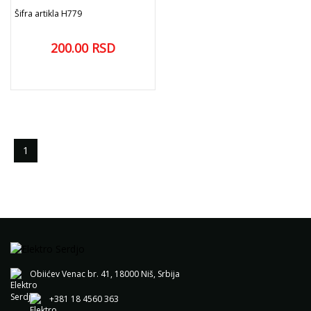
Šifra artikla H779
200.00
RSD
add
DODAJ U KORPU
1
Obiićev Venac br. 41, 18000 Niš, Srbija
+381 18 4560 363