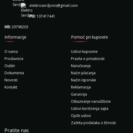
elektroserdjonis@gmail.com
PIB:
107417441
MB:
20798203
Informacije
Pomoć pri kupovini
O nama
Uslovi kupovine
Prodavnice
Pravila o privatnosti
Outlet
Naručivanje
Dokumenta
Način plaćanja
Novosti
Način isporuke
Kontakt
Reklamacija
Garancija
Otkazivanje narudžbine
Uslovi korišćenja sajta
Opšti uslovi
Zaštita podataka o ličnosti
Pratite nas