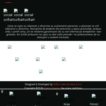
Cene na sajtu su iskazane u dinarima sa uračunatim porezom, a plaćanje se vrši
isključivo u dinarima. Nastojimo da budemo što precizniji u opisu proizvoda, prikazu
slika i samih cena, ali ne možemo garantovati da su sve informacije kompletne i bez
grešaka. Svi artikli prikazani na sajtu su deo naše ponude i ne podrazumeva da su
dostupni u svakom trenutku.
Designed & Developed by
Softart web solution d.o.o
Copyright ©2026
Elektro Serdjo
. Sva prava zadržana
0
0
Notice
: Undefined index: acceptcookies in
/home/elektros/public_html/app/controller/controller_main.php
on
Korpa
Pretraži