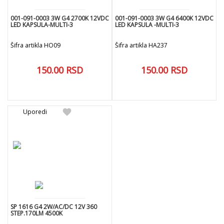
001-091-0003 3W G4 2700K 12VDC
001-091-0003 3W G4 6400K 12VDC
LED KAPSULA-MULTI-3
LED KAPSULA -MULTI-3
Šifra artikla HO09
Šifra artikla HA237
150.00
RSD
150.00
RSD
add
add
DODAJ U KORPU
DODAJ U KORPU
favorite
Uporedi
SP 1616 G4 2W/AC/DC 12V 360
STEP.170LM 4500K