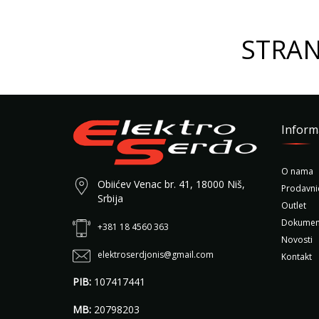
STRAN
Inform
O nama
Obiićev Venac br. 41, 18000 Niš,
Prodavni
Srbija
Outlet
Dokumen
+381 18 4560 363
Novosti
elektroserdjonis@gmail.com
Kontakt
PIB:
107417441
MB:
20798203