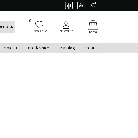
0
0
RETRAGA
Lista želja
Prijavi se
Korpa
Projekti
Prodavnice
Katalog
Kontakt