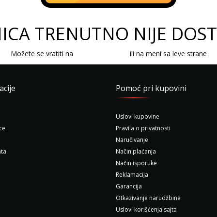
ICA TRENUTNO NIJE DOS
Možete se vratiti na
početnu stranicu
ili na meni sa leve strane
acije
Pomoć pri kupovini
Uslovi kupovine
ce
Pravila o privatnosti
Naručivanje
ta
Način plaćanja
Način isporuke
Reklamacija
Garancija
Otkazivanje narudžbine
Uslovi korišćenja sajta