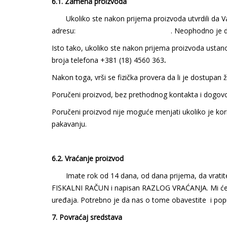
6.1. Zamena proizvoda
Ukoliko ste nakon prijema proizvoda utvrdili da V
adresu:
elektroserdjonis@gmail.com
. Neophodno je da
Isto tako, ukoliko ste nakon prijema proizvoda ustano
broja telefona +381 (18) 4560 363
.
Nakon toga, vrši se fizička provera da li je dostupan
Poručeni proizvod, bez prethodnog kontakta i dogovo
Poručeni proizvod nije moguće menjati ukoliko je ko
pakavanju.
6.2. Vraćanje proizvod
Imate rok od 14 dana, od dana prijema, da vratite r
FISKALNI RAČUN i napisan RAZLOG VRAĆANJA. Mi ćemo rob
uređaja. Potrebno je da nas o tome obavestite i popu
7. Povraćaj sredstava