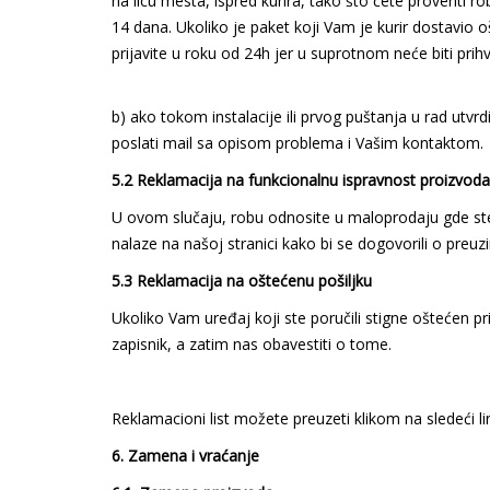
na licu mesta, ispred kurira, tako što ćete proveriti r
14 dana. Ukoliko je paket koji Vam je kurir dostavio 
prijavite u roku od 24h jer u suprotnom neće biti prih
b) ako tokom instalacije ili prvog puštanja u rad utv
poslati mail sa opisom problema i Vašim kontaktom.
5.2 Reklamacija na funkcionalnu ispravnost proizvoda
U ovom slučaju, robu odnosite u maloprodaju gde ste u
nalaze na našoj stranici kako bi se dogovorili o preuz
5.3 Reklamacija na oštećenu pošiljku
Ukoliko Vam uređaj koji ste poručili stigne oštećen pri
zapisnik, a zatim nas obavestiti o tome.
Reklamacioni list možete preuzeti klikom na sledeći l
6. Zamena i vraćanje