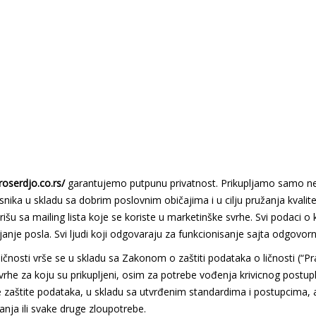
roserdjo.co.rs/
garantujemo putpunu privatnost. Prikupljamo samo n
snika u skladu sa dobrim poslovnim običajima i u cilju pružanja kval
zbrišu sa mailing lista koje se koriste u marketinške svrhe. Svi podaci 
nje posla. Svi ljudi koji odgovaraju za funkcionisanje sajta odgovorni
ličnosti vrše se u skladu sa Zakonom o zaštiti podataka o ličnosti (“Pr
svrhe za koju su prikupljeni, osim za potrebe vođenja krivicnog postupk
štite podataka, u skladu sa utvrđenim standardima i postupcima, a ko
nja ili svake druge zloupotrebe.