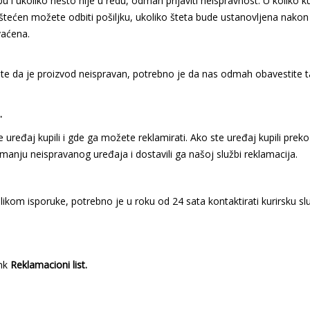
obu i ukoliko nešto nije u redu, odmah prijaviti neispravnost. U koliko 
oštećen možete odbiti pošiljku, ukoliko šteta bude ustanovljena nakon
vaćena.
rdite da je proizvod neispravan, potrebno je da nas odmah obavestite t
.
ređaj kupili i gde ga možete reklamirati. Ako ste uređaj kupili preko
imanju neispravanog uređaja i dostavili ga našoj službi reklamacija.
likom isporuke, potrebno je u roku od 24 sata kontaktirati kurirsku slu
ink
Reklamacioni list.