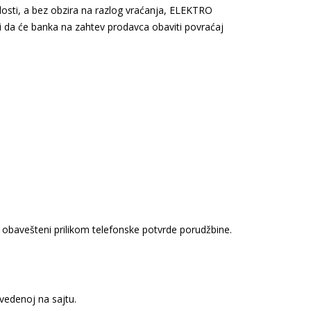
losti, a bez obzira na razlog vraćanja, ELEKTRO
 da će banka na zahtev prodavca obaviti povraćaj
obavešteni prilikom telefonske potvrde porudžbine.
avedenoj na sajtu.