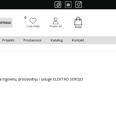
0
0
RETRAGA
Lista želja
Prijavi se
Korpa
Projekti
Prodavnice
Katalog
Kontakt
 za trgovinu, proizvodnju i usluge ELEKTRO SERDJO