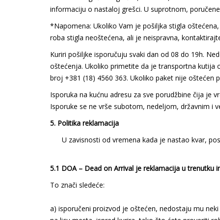
informaciju o nastaloj grešci. U suprotnom, poručene
*Napomena: Ukoliko Vam je pošiljka stigla oštećena, na
roba stigla neoštećena, ali je neispravna, kontaktira
Kuriri pošiljke isporučuju svaki dan od 08 do 19h. Ned
oštećenja. Ukoliko primetite da je transportna kutija
broj +381 (18) 4560 363. Ukoliko paket nije oštećen p
Isporuka na kućnu adresu za sve porudžbine čija je v
Isporuke se ne vrše subotom, nedeljom, državnim i v
5. Politika reklamacija
U zavisnosti od vremena kada je nastao kvar, posto
5.1 DOA – Dead on Arrival je reklamacija u trenutku ins
To znači sledeće:
a) isporučeni proizvod je oštećen, nedostaju mu neki 