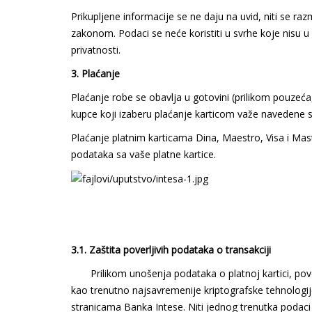
Prikupljene informacije se ne daju na uvid, niti se r
zakonom. Podaci se neće koristiti u svrhe koje nisu u
privatnosti.
3. Plaćanje
Plaćanje robe se obavlja u gotovini (prilikom pouzeća
kupce koji izaberu plaćanje karticom važe navedene s
Plaćanje platnim karticama Dina, Maestro, Visa i Ma
podataka sa vaše platne kartice.
3.1. Zaštita poverljivih podataka o transakciji
Prilikom unošenja podataka o platnoj kartici, pover
kao trenutno najsavremenije kriptografske tehnologi
stranicama Banka Intese. Niti jednog trenutka podaci 