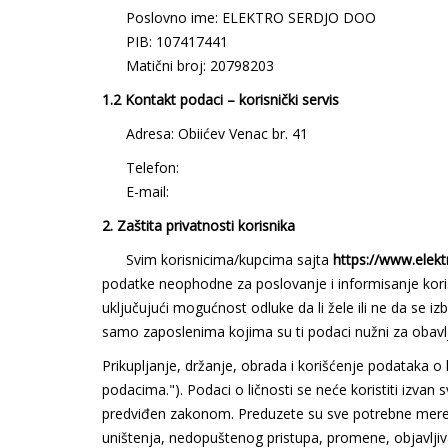
Poslovno ime: ELEKTRO SERDJO DOO
PIB: 107417441
Matični broj: 20798203
1.2 Kontakt podaci – korisnički servis
Adresa: Obiićev Venac br. 41
Telefon:
+381 18 4560 363
E-mail:
elektroserdjonis@gmail.com
2. Zaštita privatnosti korisnika
Svim korisnicima/kupcima sajta
https://www.elekt
podatke neophodne za poslovanje i informisanje kori
uključujući mogućnost odluke da li žele ili ne da se i
samo zaposlenima kojima su ti podaci nužni za obavlja
Prikupljanje, držanje, obrada i korišćenje podataka o 
podacima."). Podaci o ličnosti se neće koristiti izvan 
predviđen zakonom. Preduzete su sve potrebne mere za
uništenja, nedopuštenog pristupa, promene, objavljiva