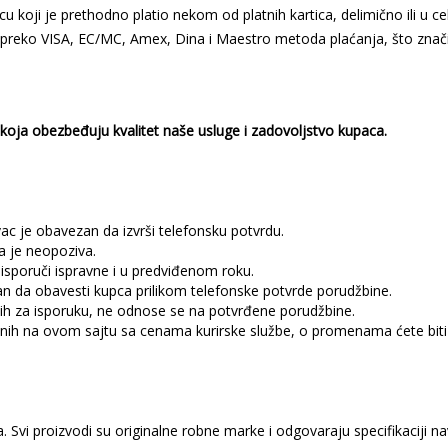
koji je prethodno platio nekom od platnih kartica, delimično ili u ce
 preko VISA, EC/MC, Amex, Dina i Maestro metoda plaćanja, što znači
i koja obezbeđuju kvalitet naše usluge i zadovoljstvo kupaca.
c je obavezan da izvrši telefonsku potvrdu.
a je neopoziva.
sporuči ispravne i u predviđenom roku.
an da obavesti kupca prilikom telefonske potvrde porudžbine.
h za isporuku, ne odnose se na potvrđene porudžbine.
nih na ovom sajtu sa cenama kurirske službe, o promenama ćete biti 
. Svi proizvodi su originalne robne marke i odgovaraju specifikaciji n