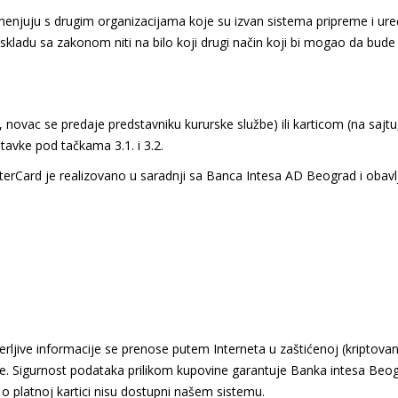
azmenjuju s drugim organizacijama koje su izvan sistema pripreme i ur
 skladu sa zakonom niti na bilo koji drugi način koji bi mogao da bude
, novac se predaje predstavniku kururske službe) ili karticom (na saj
tavke pod tačkama 3.1. i 3.2.
sterCard je realizovano u saradnji sa Banca Intesa AD Beograd i oba
ljive informacije se prenose putem Interneta u zaštićenoj (kriptova
je. Sigurnost podataka prilikom kupovine garantuje Banka intesa Beo
o platnoj kartici nisu dostupni našem sistemu.