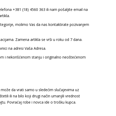
elefona +381 (18) 4560 363
ili nam pošaljite email na
tikla.
 kategorije, molimo Vas da nas kontaktirate pozivanjem
acijama. Zamena artikla se vrši u roku od 7 dana.
nici na adresi Vaša Adresa.
nom i nekorišćenom stanju i originalno neoštećenom
u može da vrati samo u sledećim slučajevima uz
li ili na bilo koji drugi način umanjili vrednost
tu. Povraćaj robe i novca ide o trošku kupca.