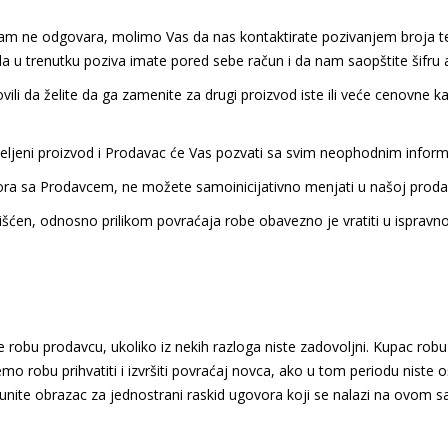
am ne odgovara, molimo Vas da nas kontaktirate pozivanjem broja t
 u trenutku poziva imate pored sebe račun i da nam saopštite šifru ar
vili da želite da ga zamenite za drugi proizvod iste ili veće cenovne
 željeni proizvod i Prodavac će Vas pozvati sa svim neophodnim inform
ra sa Prodavcem, ne možete samoinicijativno menjati u našoj prodav
rišćen, odnosno prilikom povraćaja robe obavezno je vratiti u isprav
obu prodavcu, ukoliko iz nekih razloga niste zadovoljni. Kupac rob
u prihvatiti i izvršiti povraćaj novca, ako u tom periodu niste ošteti
nite obrazac za jednostrani raskid ugovora koji se nalazi na ovom saj