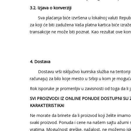
3.2. Izjava o konverziji
Sva plaćanja biće izvršena u lokalnoj valuti Republik
za koji će biti zadužena Vaša platna kartica biće izraž
transakcije ne može biti poznat. Kao rezultat ove ko
4. Dostava
Dostavu vrši isključivo kurirska služba na teritoriji
računaju) za bilo koje mesto u Srbiji u kom je moguć
Rok isporuke je promenljiv u zavisnosti od toga da li j
SVI PROIZVODI IZ ONLINE PONUDE DOSTUPNI SU 
KARAKTERISTIKA!
Ne morate da brinete da li proizvod koji želite im
svaki proizvod. Ponuda i cene na našem sajtu ažurni
vratima. Mogućnost greške, nažalost, ne možemo isključ