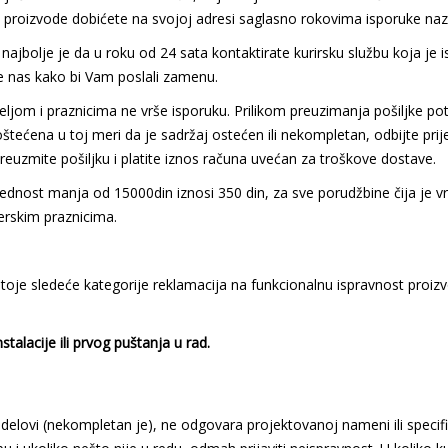
 proizvode dobićete na svojoj adresi saglasno rokovima isporuke naz
jbolje je da u roku od 24 sata kontaktirate kurirsku službu koja je isp
jte nas kako bi Vam poslali zamenu.
eljom i praznicima ne vrše isporuku. Prilikom preuzimanja pošiljke po
 oštećena u toj meri da je sadržaj ostećen ili nekompletan, odbijte p
reuzmite pošiljku i platite iznos računa uvećan za troškove dostave.
rednost manja od 15000din iznosi 350 din, za sve porudžbine čija je 
erskim praznicima.
je sledeće kategorije reklamacija na funkcionalnu ispravnost proizv
talacije ili prvog puštanja u rad.
delovi (nekompletan je), ne odgovara projektovanoj nameni ili specifi