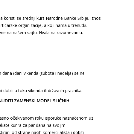
 koristi se srednji kurs Narodne Banke Srbije. Iznos
kartičarske organizacije, a koji nama u trenutku
dene na našem sajtu. Hvala na razumevanju.
 dana (dani vikenda (subota i nedelja) se ne
dobili u toku vikenda ili državnih praznika.
NUDITI ZAMENSKI MODEL SLIČNIH
aglasno očekivanom roku isporuke naznačenom uz
kate kurira za par dana na svojim
irani od strane naših komercijalista i dobiti