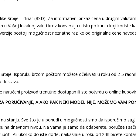
e Srbije – dinar (RSD). Za informativni prikaz cena u drugim valutama
en u Vašoj lokalnoj valuti kroz konverziju u istu po kursu koji koriste 
nverzije postoji mogućnost neznatne razlike od originalne cene nave
 Srbije. Isporuku brzom poštom možete očekivati u roku od 2-5 radnih
a dostava.
e naručeni proizvod trenutno dostupan ili ste potvrdu o online kupovini 
ZA PORUČIVANJE, A AKO PAK NEKI MODEL NIJE, MOŽEMO VAM PO
amo na stanju. Sve što je u ponudi u mogućnosti smo da isporučimo s
 su na dnevnom nivou. Na Vama je samo da odaberete, poručite i sače
iti. Ali ukoliko do iste dođe, najkasnije u roku od 24h bićete kontakt