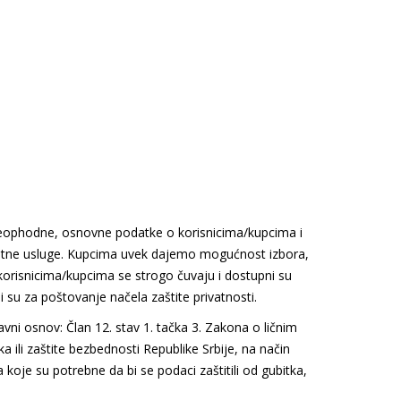
eophodne, osnovne podatke o korisnicima/kupcima i
itetne usluge. Kupcima uvek dajemo mogućnost izbora,
o korisnicima/kupcima se strogo čuvaju i dostupni su
 su za poštovanje načela zaštite privatnosti.
avni osnov: Član 12. stav 1. tačka 3. Zakona o ličnim
a ili zaštite bezbednosti Republike Srbije, na način
je su potrebne da bi se podaci zaštitili od gubitka,