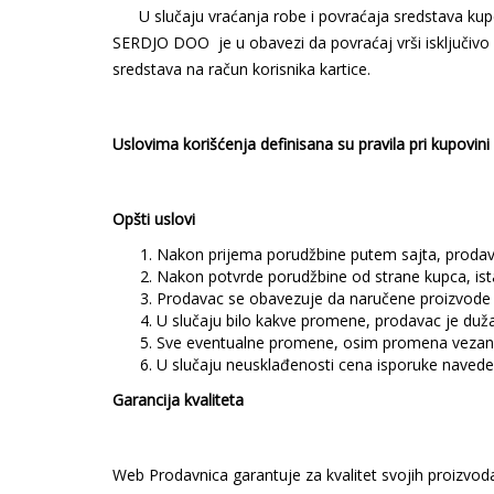
U slučaju vraćanja robe i povraćaja sredstava kupcu 
SERDJO DOO je u obavezi da povraćaj vrši isključivo
sredstava na račun korisnika kartice.
Uslovima korišćenja definisana su pravila pri kupovin
Opšti uslovi
Nakon prijema porudžbine putem sajta, prodava
Nakon potvrde porudžbine od strane kupca, ist
Prodavac se obavezuje da naručene proizvode i
U slučaju bilo kakve promene, prodavac je duž
Sve eventualne promene, osim promena vezani
U slučaju neusklađenosti cena isporuke navede
Garancija kvaliteta
Web Prodavnica garantuje za kvalitet svojih proizvoda