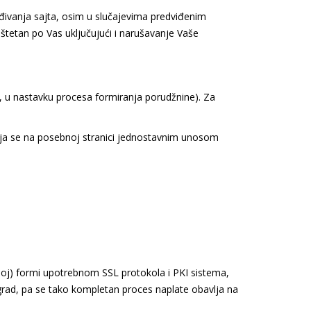
eđivanja sajta, osim u slučajevima predviđenim
 štetan po Vas uključujući i narušavanje Vaše
tu, u nastavku procesa formiranja porudžnine). Za
vlja se na posebnoj stranici jednostavnim unosom
noj) formi upotrebnom SSL protokola i PKI sistema,
grad, pa se tako kompletan proces naplate obavlja na