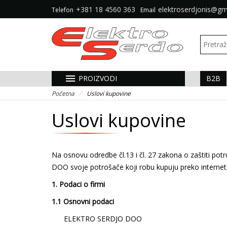
+381 18 4560 363
elektroserdjonis@gm
Telefon
Email
menu
PROIZVODI
B2B
Početna
Uslovi kupovine
Uslovi kupovine
Na osnovu odredbe čl.13 i čl. 27 zakona o zaštiti po
DOO svoje potrošače koji robu kupuju preko interne
1. Podaci o firmi
1.1 Osnovni podaci
ELEKTRO SERDJO DOO