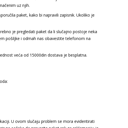
načenim uz njih.
oručila paket, kako bi napravili zapisnik. Ukoliko je
trebno je pregledati paket da li slučajno postoje neka
rijem pošiljke i odmah nas obavestite telefonom na
vrednost veća od 15000din dostava je besplatna.
oda:
kaciji. U ovom slučaju problem se mora evidentirati