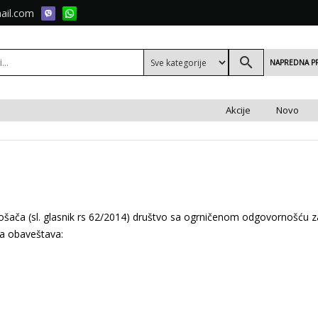
ail.com
search
NAPREDNA P
Akcije
Novo
trošača (sl. glasnik rs 62/2014) društvo sa ogrničenom odgovornošću
ta obaveštava: