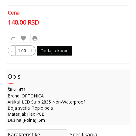
Cena
140.00
RSD
compare_arrows
favorite
print
-
+
Dodaj u korpu
Opis
Šifra: 4711
Brend: OPTONICA
Artikal: LED Strip 2835 Non-Waterproof
Boja svetla: Toplo bela
Materijal: Flex PCB
Dužina (Rolna): 5m
Karakteristike
Specifikacija