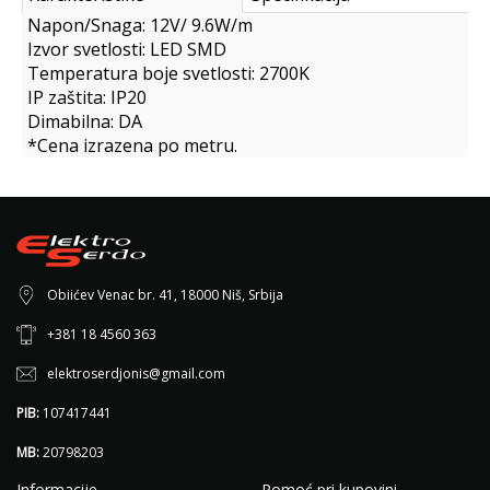
Napon/Snaga: 12V/ 9.6W/m
Izvor svetlosti: LED SMD
Temperatura boje svetlosti: 2700K
IP zaštita: IP20
Dimabilna: DA
*Cena izrazena po metru.
Obiićev Venac br. 41, 18000 Niš, Srbija
+381 18 4560 363
elektroserdjonis@gmail.com
PIB:
107417441
MB:
20798203
Informacije
Pomoć pri kupovini