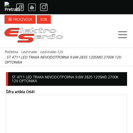
PROIZVODI
B2B
apps
Početna
Led-trake
Led-trake-12v
ST 4711 LED TRAKA NEVODOTPORNA 9.6W 2835 120SMD 2700K 12V
OPTONIKA
ST 4711 LED TRAKA NEVODOTPORNA 9.6W 2835 120SMD 2700K
12V OPTONIKA
Šifra artikla O641