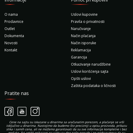
O nama
Uslovi kupovine
Prodavnice
Pravila o privatnosti
Outlet
Naručivanje
Dokumenta
Način plaćanja
Novosti
Način isporuke
Kontakt
Reklamacija
Garancija
Otkazivanje narudžbine
Uslovi korišćenja sajta
Opšti uslovi
Zaštita podataka o ličnosti
Pratite nas
Cene na sajtu su iskazane u dinarima sa uračunatim porezom, a plaćanje se vrši
isključivo u dinarima. Nastojimo da budemo što precizniji u opisu proizvoda, prikazu
slika i samih cena, ali ne možemo garantovati da su sve informacije kompletne i bez
grešaka. Svi artikli prikazani na sajtu su deo naše ponude i ne podrazumeva da su