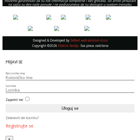
možemo garantovati da su sve informacije kompletne i bez grešaka. Svi artikli prikazani
na sajtu su deo naše ponude i ne podrazumeva da su dostupni u svakom trenutku.
Designed & Developed by
Softart web solution d.o.o
Copyright ©2026
Elektro Serdjo
. Sva prava zadržana
PRIJAVI SE
Korisničko ime
Lozinka
Zapamti me
Zaboravili ste lozinku?
Registrujte se
×