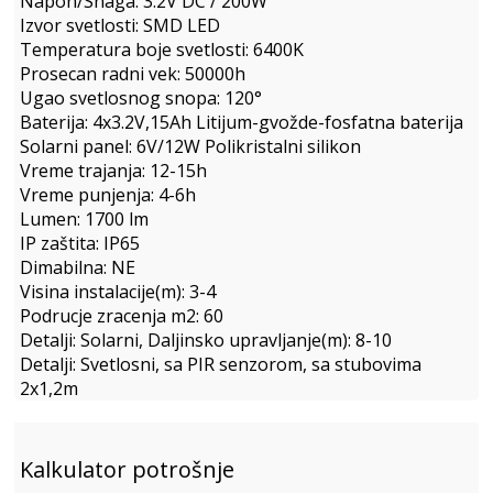
Napon/Snaga: 3.2V DC / 200W
Izvor svetlosti: SMD LED
Temperatura boje svetlosti: 6400K
Prosecan radni vek: 50000h
Ugao svetlosnog snopa: 120°
Baterija: 4x3.2V,15Ah Litijum-gvožde-fosfatna baterija
Solarni panel: 6V/12W Polikristalni silikon
Vreme trajanja: 12-15h
Vreme punjenja: 4-6h
Lumen: 1700 lm
IP zaštita: IP65
Dimabilna: NE
Visina instalacije(m): 3-4
Podrucje zracenja m2: 60
Detalji: Solarni, Daljinsko upravljanje(m): 8-10
Detalji: Svetlosni, sa PIR senzorom, sa stubovima
2x1,2m
Kalkulator potrošnje