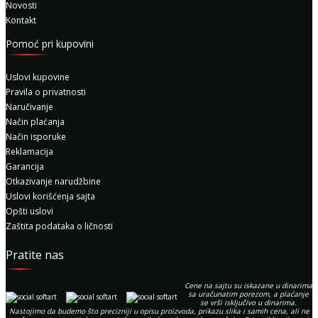
Novosti
Kontakt
Pomoć pri kupovini
Uslovi kupovine
Pravila o privatnosti
Naručivanje
Način plaćanja
Način isporuke
Reklamacija
Garancija
Otkazivanje narudžbine
Uslovi korišćenja sajta
Opšti uslovi
Zaštita podataka o ličnosti
Pratite nas
Cene na sajtu su iskazane u dinarima
sa uračunatim porezom, a plaćanje
se vrši isključivo u dinarima.
Nastojimo da budemo što precizniji u opisu proizvoda, prikazu slika i samih cena, ali ne