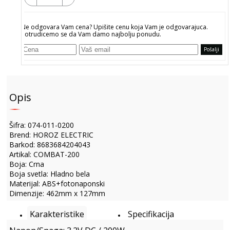
Ne odgovara Vam cena? Upišite cenu koja Vam je odgovarajuca.
Potrudicemo se da Vam damo najbolju ponudu.
Pošalji
Opis
Šifra: 074-011-0200
Brend: HOROZ ELECTRIC
Barkod: 8683684204043
Artikal: COMBAT-200
Boja: Crna
Boja svetla: Hladno bela
Materijal: ABS+fotonaponski
Dimenzije: 462mm x 127mm
Karakteristike
Specifikacija