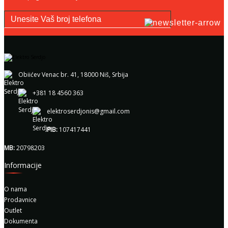
Obiićev Venac br. 41, 18000 Niš, Srbija
+381 18 4560 363
elektroserdjonis@gmail.com
PIB:
107417441
MB:
20798203
Informacije
O nama
Prodavnice
Outlet
Dokumenta