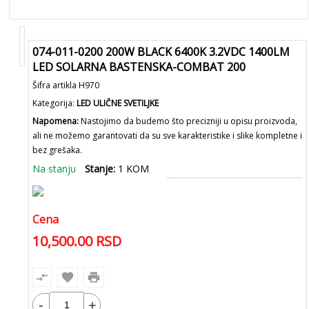
074-011-0200 200W BLACK 6400K 3.2VDC 1400LM
LED SOLARNA BASTENSKA-COMBAT 200
Šifra artikla H970
Kategorija:
LED ULIČNE SVETILJKE
Napomena:
Nastojimo da budemo što precizniji u opisu proizvoda,
ali ne možemo garantovati da su sve karakteristike i slike kompletne i
bez grešaka.
Na stanju
Stanje:
1 KOM
Cena
10,500.00
RSD
compare_arrows
favorite
print
-
+
Dodaj u korpu