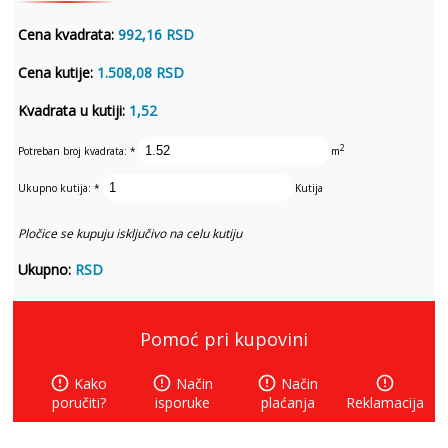
Cena kvadrata:
992,16 RSD
Cena kutije:
1.508,08 RSD
Kvadrata u kutiji:
1,52
2
Potreban broj kvadrata:
*
m
Ukupno kutija:
*
Kutija
Pločice se kupuju isključivo na celu kutiju
Ukupno:
RSD
Pomoć pri kupovini
error_outline
error_outline
error_outline
error_outline
Kako
Način
Način
poručiti?
isporuke
plaćanja
Reklamacija