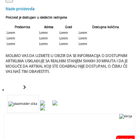
Naziv proizvoda
Proizvod je dostupan u sledećim radnjama
Prodavnica
Adresa
Grad
Dostupna količina
Lorem
Lorem
Lorem
Lorem
Lorem
Lorem
Lorem
Lorem
Lorem
Lorem
Lorem
Lorem
MOLIMO VAS DA UZMETE U OBZIR DA SE INFORMACIJA O DOSTUPNIM
ARTIKLIMA USKLAĐUJE SA REALNIM STANJEM SVAKIH 30 MINUTA I DA JE
MOGUĆE DA ARTIKAL KOJI STE ODABRALI NIJE DOSTUPAN, O ČEMU ĆE
VAS NAŠ TIM OBAVESTITI.
keyboard_arrow_right
template
template
- 0 %