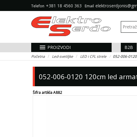
+381 18 4560 363
elektroserdjonis@gm
Telefon
Email
menu
PROIZVODI
B2B
Početna
Led-svetiljke
LED i CFL strele
052-006-0120
052-006-0120 120cm led arma
Šifra artikla A882