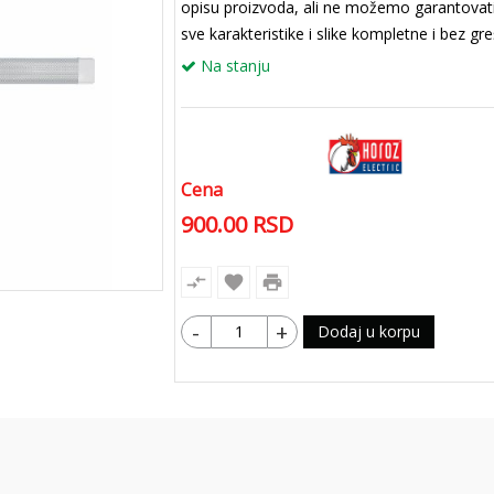
opisu proizvoda, ali ne možemo garantovat
sve karakteristike i slike kompletne i bez gr
Na stanju
Cena
900.00
RSD
compare_arrows
favorite
print
-
+
Dodaj u korpu