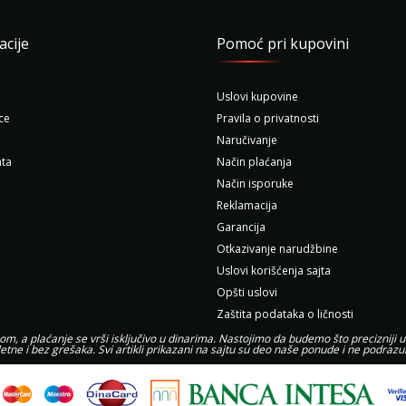
acije
Pomoć pri kupovini
Uslovi kupovine
ce
Pravila o privatnosti
Naručivanje
ta
Način plaćanja
Način isporuke
Reklamacija
Garancija
Otkazivanje narudžbine
Uslovi korišćenja sajta
Opšti uslovi
Zaštita podataka o ličnosti
, a plaćanje se vrši isključivo u dinarima. Nastojimo da budemo što precizniji u
etne i bez grešaka. Svi artikli prikazani na sajtu su deo naše ponude i ne podra