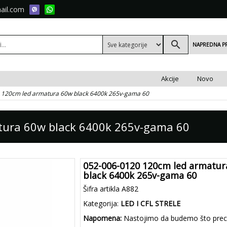
ail.com
search
NAPREDNA P
Akcije
Novo
 120cm led armatura 60w black 6400k 265v-gama 60
tura 60w black 6400k 265v-gama 60
052-006-0120 120cm led armatur
black 6400k 265v-gama 60
Šifra artikla A882
Kategorija:
LED I CFL STRELE
Napomena:
Nastojimo da budemo što preciz