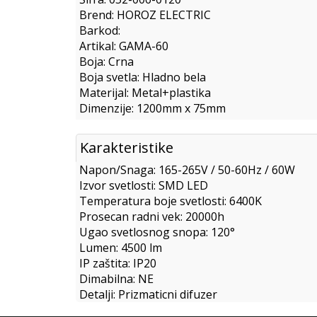
Brend: HOROZ ELECTRIC
Barkod:
Artikal: GAMA-60
Boja: Crna
Boja svetla: Hladno bela
Materijal: Metal+plastika
Dimenzije: 1200mm x 75mm
Karakteristike
Napon/Snaga: 165-265V / 50-60Hz / 60W
Izvor svetlosti: SMD LED
Temperatura boje svetlosti: 6400K
Prosecan radni vek: 20000h
Ugao svetlosnog snopa: 120°
Lumen: 4500 lm
IP zaštita: IP20
Dimabilna: NE
Detalji: Prizmaticni difuzer