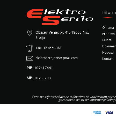
Inform
O nama
Obiićev Venac br. 41, 18000 Niš,
Prodavni
Srbija
Outlet
Dokumen
+381 18 4560 363
Novosti
elektroserdjonis@gmail.com
Kontakt
PIB:
107417441
MB:
20798203
Cene na sajtu su iskazane u dinarima sa uračunatim porezom
garantovati da su sve informacije kompl