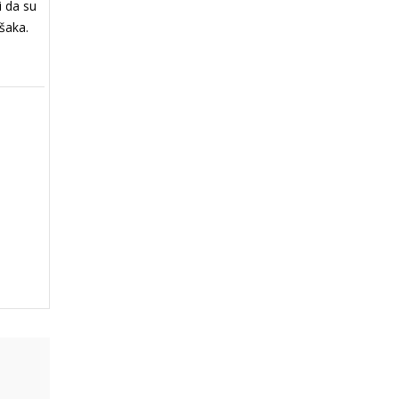
i da su
ešaka.