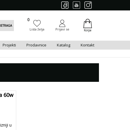
0
0
RETRAGA
Lista želja
Prijavi se
Korpa
Projekti
Prodavnice
Katalog
Kontakt
a 60w
niji u