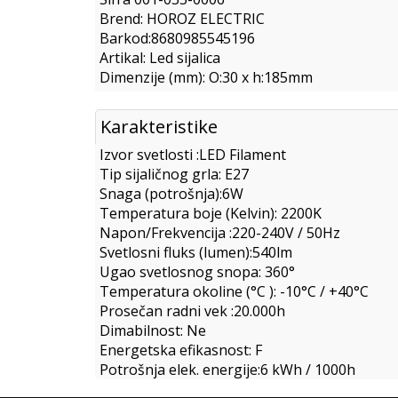
Brend: HOROZ ELECTRIC
Barkod:8680985545196
Artikal: Led sijalica
Dimenzije (mm): O:30 x h:185mm
Karakteristike
Izvor svetlosti :LED Filament
Tip sijaličnog grla: E27
Snaga (potrošnja):6W
Temperatura boje (Kelvin): 2200K
Napon/Frekvencija :220-240V / 50Hz
Svetlosni fluks (lumen):540lm
Ugao svetlosnog snopa: 360°
Temperatura okoline (°C ): -10°C / +40°C
Prosečan radni vek :20.000h
Dimabilnost: Ne
Energetska efikasnost: F
Potrošnja elek. energije:6 kWh / 1000h