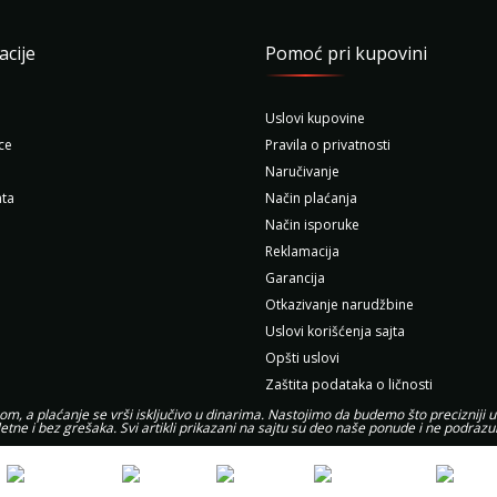
acije
Pomoć pri kupovini
Uslovi kupovine
ce
Pravila o privatnosti
Naručivanje
ta
Način plaćanja
Način isporuke
Reklamacija
Garancija
Otkazivanje narudžbine
Uslovi korišćenja sajta
Opšti uslovi
Zaštita podataka o ličnosti
, a plaćanje se vrši isključivo u dinarima. Nastojimo da budemo što precizniji u
etne i bez grešaka. Svi artikli prikazani na sajtu su deo naše ponude i ne podra