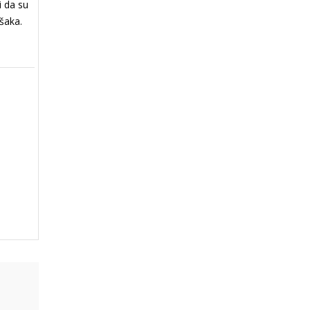
i da su
ešaka.