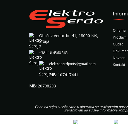
Inform
O nama
Obiićev Venac br. 41, 18000 Niš,
Prodavni
Srbija
Outlet
Dokumen
+381 18 4560 363
Novosti
elektroserdjonis@gmail.com
Kontakt
PIB:
107417441
MB:
20798203
Cene na sajtu su iskazane u dinarima sa uračunatim porezom
garantovati da su sve informacije kompl