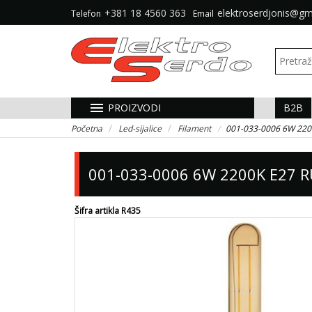
+381 18 4560 363
elektroserdjonis@gm
Telefon
Email
menu
PROIZVODI
B2B
Početna
Led-sijalice
Filament
001-033-0006 6W 220
001-033-0006 6W 2200K E27 R
Šifra artikla R435