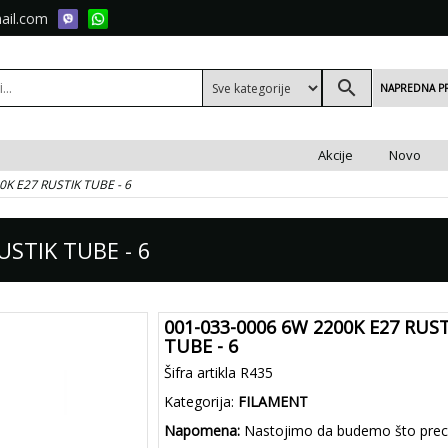
ail.com
search
NAPREDNA P
Akcije
Novo
0K E27 RUSTIK TUBE - 6
USTIK TUBE - 6
001-033-0006 6W 2200K E27 RUST
TUBE - 6
Šifra artikla R435
Kategorija:
FILAMENT
Napomena:
Nastojimo da budemo što preciz