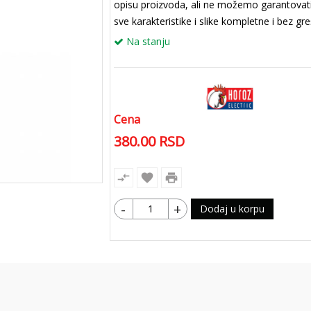
opisu proizvoda, ali ne možemo garantovat
sve karakteristike i slike kompletne i bez gr
Na stanju
Cena
380.00
RSD
compare_arrows
favorite
print
-
+
Dodaj u korpu