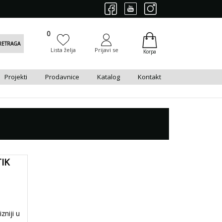
0
0
RETRAGA
Lista želja
Prijavi se
Korpa
Projekti
Prodavnice
Katalog
Kontakt
IK
niji u