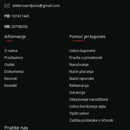
elektroserdjonis@gmail.com
PIB:
107417441
MB:
20798203
Informacije
Pomoć pri kupovini
O nama
Uslovi kupovine
Prodavnice
Pravila o privatnosti
Outlet
Naručivanje
Dokumenta
Način plaćanja
Novosti
Način isporuke
Kontakt
Reklamacija
Garancija
Otkazivanje narudžbine
Uslovi korišćenja sajta
Opšti uslovi
Zaštita podataka o ličnosti
Pratite nas