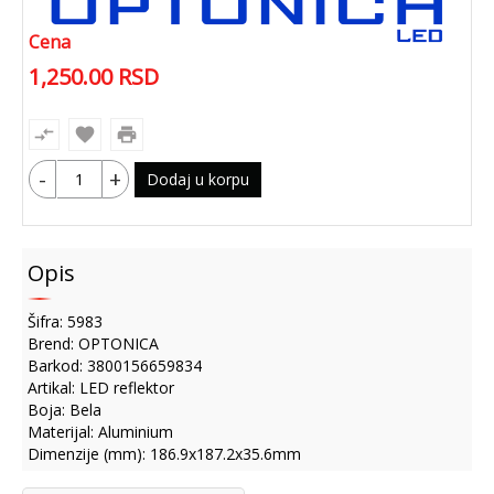
Cena
1,250.00
RSD
compare_arrows
favorite
print
-
+
Dodaj u korpu
Opis
Šifra: 5983
Brend: OPTONICA
Barkod: 3800156659834
Artikal: LED reflektor
Boja: Bela
Materijal: Aluminium
Dimenzije (mm): 186.9x187.2x35.6mm