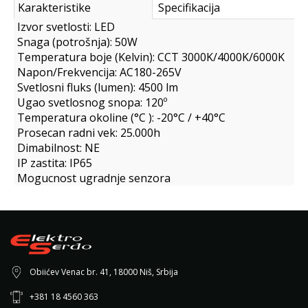
Karakteristike
Specifikacija
Izvor svetlosti: LED
Snaga (potrošnja): 50W
Temperatura boje (Kelvin): CCT 3000K/4000K/6000K
Napon/Frekvencija: AC180-265V
Svetlosni fluks (lumen): 4500 lm
Ugao svetlosnog snopa: 120º
Temperatura okoline (°C ): -20°C / +40°C
Prosecan radni vek: 25.000h
Dimabilnost: NE
IP zastita: IP65
Mogucnost ugradnje senzora
Obiićev Venac br. 41, 18000 Niš, Srbija
+381 18 4560 363