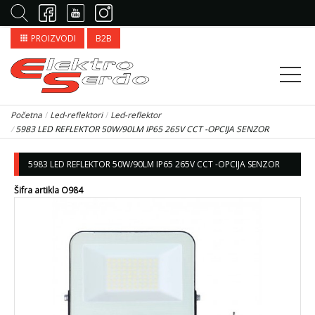
PROIZVODI
B2B
apps
Početna
Led-reflektori
Led-reflektor
5983 LED REFLEKTOR 50W/90LM IP65 265V CCT -OPCIJA SENZOR
5983 LED REFLEKTOR 50W/90LM IP65 265V CCT -OPCIJA SENZOR
Šifra artikla O984