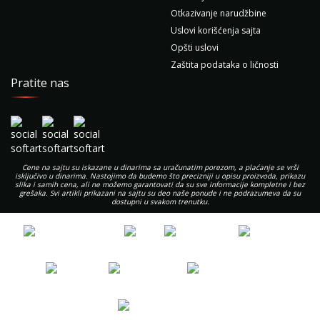
Otkazivanje narudžbine
Uslovi korišćenja sajta
Opšti uslovi
Zaštita podataka o ličnosti
Pratite nas
Cene na sajtu su iskazane u dinarima sa uračunatim porezom, a plaćanje se vrši
isključivo u dinarima. Nastojimo da budemo što precizniji u opisu proizvoda, prikazu
slika i samih cena, ali ne možemo garantovati da su sve informacije kompletne i bez
grešaka. Svi artikli prikazani na sajtu su deo naše ponude i ne podrazumeva da su
dostupni u svakom trenutku.