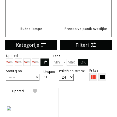
Ručne lampe
Prenosive panik svetiljke
Kategorije
sort
Filteri
tune
Uporedi
Cena
compare_arrows
-
OK
Prikaz
Sortiraj po
Prikaži po stranici
Ukupno
view_module
reorder
31
favorite
Uporedi