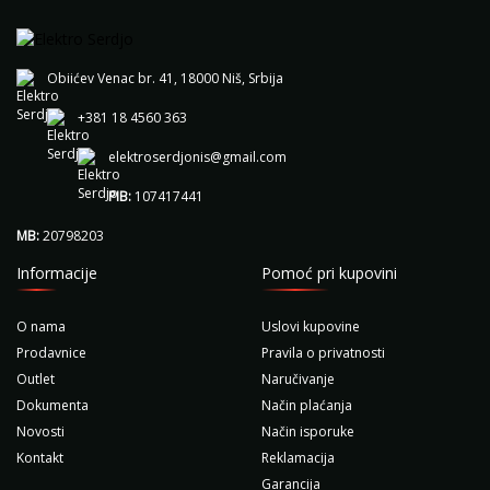
Obiićev Venac br. 41, 18000 Niš, Srbija
+381 18 4560 363
elektroserdjonis@gmail.com
PIB:
107417441
MB:
20798203
Informacije
Pomoć pri kupovini
O nama
Uslovi kupovine
Prodavnice
Pravila o privatnosti
Outlet
Naručivanje
Dokumenta
Način plaćanja
Novosti
Način isporuke
Kontakt
Reklamacija
Garancija