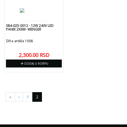
084-025-0012 - 12W 240V LED
PANIK 2X6W- WENGER
Šifra artikla 1008
2,300.00
RSD
add
DODAJ U KORPU
«
‹
1
2