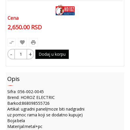
Cena
2,650.00
RSD
compare_arrows
favorite
print
-
+
Dodaj u korpu
Opis
Sifra :056-002-0045
Brend: HOROZ ELECTRIC
Barkod:868098555726
Artikal: ugradni panel(moze biti nadgradni
uz pomoc rama koji se dodatno kupuje)
Boja:bela
Materijal:metal+pc