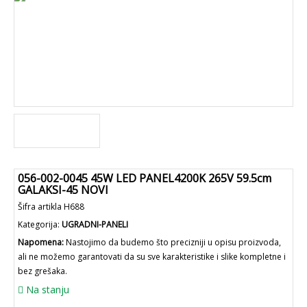
056-002-0045 45W LED PANEL4200K 265V 59.5cm
GALAKSI-45 NOVI
Šifra artikla H688
Kategorija:
UGRADNI-PANELI
Napomena:
Nastojimo da budemo što precizniji u opisu proizvoda,
ali ne možemo garantovati da su sve karakteristike i slike kompletne i
bez grešaka.
Na stanju