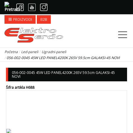
PROIZVODI
B2B
apps
Početna
Led-paneli
Ugradni-paneli
056-002-0045 45W LED PANEL4200K 265V 59.5cm GALAKSI-45 NOVI
056-002-0045 45W LED PANEL4200K 265V 59.5cm GALAKSI-45
NOVI
Šifra artikla H688