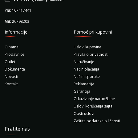
PIB:
107417441
MB:
20798203
Informacije
Pomoć pri kupovini
O nama
Uslovi kupovine
Prodavnice
Pravila o privatnosti
Outlet
Naručivanje
Dokumenta
Način plaćanja
Novosti
Način isporuke
Kontakt
Reklamacija
Garancija
Otkazivanje narudžbine
Uslovi korišćenja sajta
Opšti uslovi
Zaštita podataka o ličnosti
Pratite nas