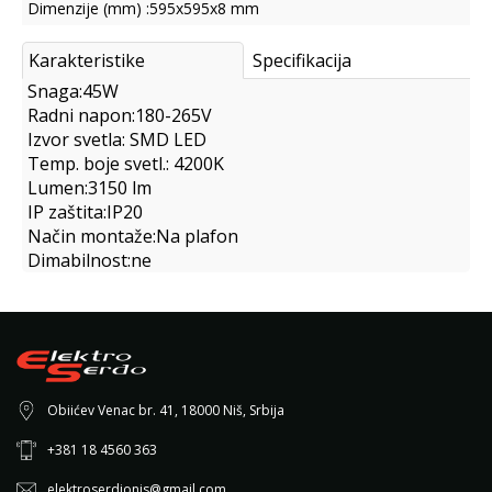
Dimenzije (mm) :595x595x8 mm
Karakteristike
Specifikacija
Snaga:45W
Radni napon:180-265V
Izvor svetla: SMD LED
Temp. boje svetl.: 4200K
Lumen:3150 lm
IP zaštita:IP20
Način montaže:Na plafon
Dimabilnost:ne
Obiićev Venac br. 41, 18000 Niš, Srbija
+381 18 4560 363
elektroserdjonis@gmail.com