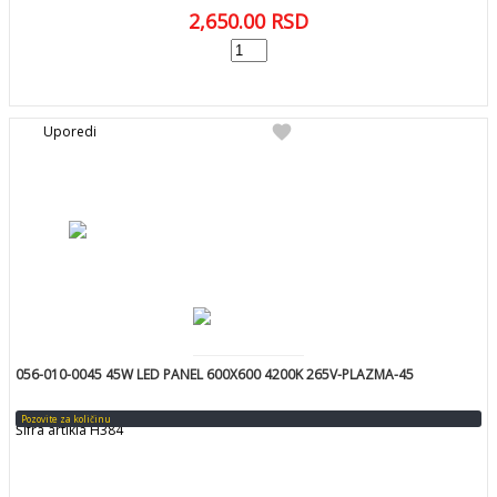
2,650.00
RSD
add
DODAJ U KORPU
favorite
Uporedi
056-010-0045 45W LED PANEL 600X600 4200K 265V-PLAZMA-45
Pozovite za količinu
Šifra artikla H384