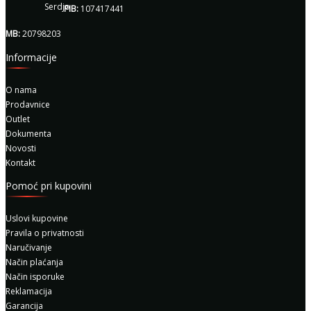
PIB:
107417441
MB:
20798203
Informacije
O nama
Prodavnice
Outlet
Dokumenta
Novosti
Kontakt
Pomoć pri kupovini
Uslovi kupovine
Pravila o privatnosti
Naručivanje
Način plaćanja
Način isporuke
Reklamacija
Garancija