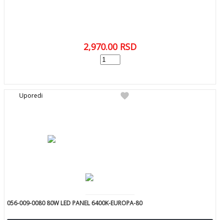
2,970.00
RSD
add
DODAJ U KORPU
favorite
Uporedi
056-009-0080 80W LED PANEL 6400K-EUROPA-80