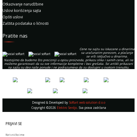
Otkazivanje narudžbine
Uslovi korišćenja sajta
Opšti uslovi
Zaštita podataka o ličnosti
Pratite nas
Cene na sajtu su iskazane u dinarima
sa uračunatim porezom, a plaćanje
se vrši isključivo u dinarima.
Nastojimo da budemo što precizniji u opisu proizvoda, prikazu slika i samih cena, ali ne
možemo garantovati da su sve informacije kompletne i bez grešaka. Svi artikli prikazani
na sajtu su deo naše ponude i ne podrazumeva da su dostupni u svakom trenutku.
Designed & Developed by
Softart web solution d.o.o
Copyright ©2026
Elektro Serdjo
. Sva prava zadržana
PRIJAVI SE
Korisničko ime