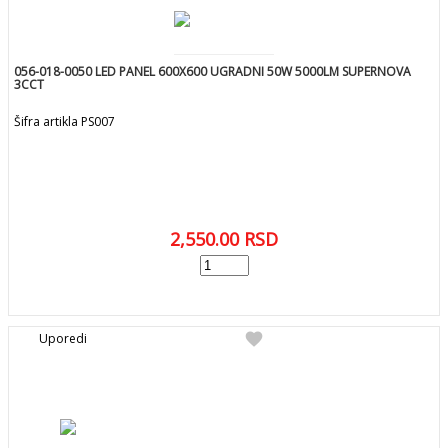
056-018-0050 LED PANEL 600X600 UGRADNI 50W 5000LM SUPERNOVA
3CCT
Šifra artikla PS007
2,550.00
RSD
add
DODAJ U KORPU
favorite
Uporedi