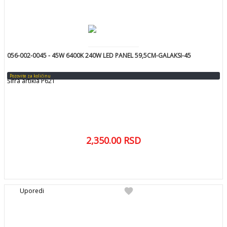
056-002-0045 - 45W 6400K 240W LED PANEL 59,5CM-GALAKSI-45
Pozovite za količinu
Šifra artikla P621
2,350.00
RSD
DETALJNIJE
favorite
Uporedi