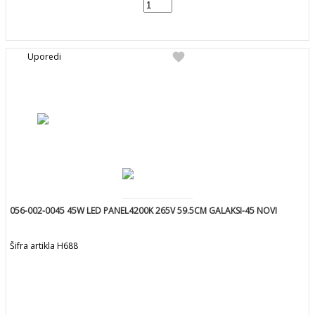
add
DODAJ U KORPU
favorite
Uporedi
056-002-0045 45W LED PANEL4200K 265V 59.5CM GALAKSI-45 NOVI
Šifra artikla H688