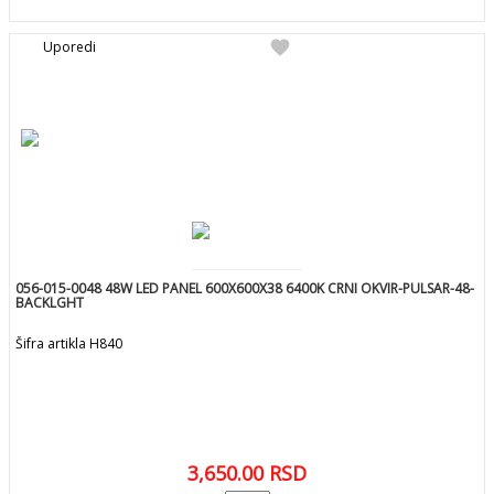
favorite
Uporedi
056-015-0048 48W LED PANEL 600X600X38 6400K CRNI OKVIR-PULSAR-48-
BACKLGHT
Šifra artikla H840
3,650.00
RSD