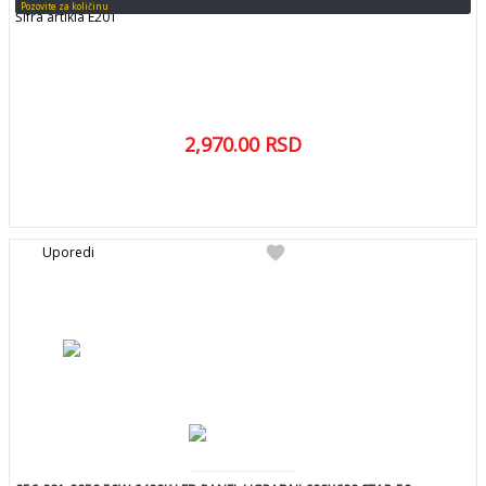
Pozovite za količinu
Šifra artikla E201
2,970.00
RSD
DETALJNIJE
favorite
Uporedi