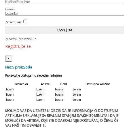
Lozinka
Zapamti me
Zaboravili ste lozinku?
Registrujte se
×
Naziv proizvoda
Proizvod je dostupan u sledećim radnjama
Prodavnica
Adresa
Grad
Dostupna količina
Lorem
Lorem
Lorem
Lorem
Lorem
Lorem
Lorem
Lorem
Lorem
Lorem
Lorem
Lorem
MOLIMO VAS DA UZMETE U OBZIR DA SE INFORMACIJA O DOSTUPNIM
ARTIKLIMA USKLAĐUJE SA REALNIM STANJEM SVAKIH 30 MINUTA I DA JE
MOGUĆE DA ARTIKAL KOJI STE ODABRALI NIJE DOSTUPAN, O ČEMU ĆE
VAS NAŠ TIM OBAVESTITI.