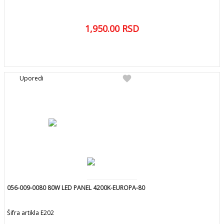
1,950.00
RSD
DETALJNIJE
favorite
Uporedi
056-009-0080 80W LED PANEL 4200K-EUROPA-80
Šifra artikla E202