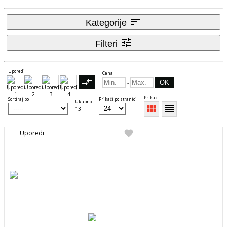
sort
Kategorije
tune
Filteri
Uporedi
Cena
compare_arrows
OK
-
Prikaz
Sortiraj po
Prikaži po stranici
Ukupno
view_module
reorder
13
favorite
Uporedi