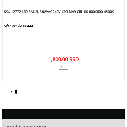
SKU 12772 LED PANEL 36W/AC240V 120LM/W CRI|80 600X600-4500K
Šifra artikla 00444
1,800.00
RSD
add
DODAJ U KORPU
1