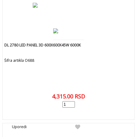
DL 2780 LED PANEL 3D 600X600X45W 6000K
Šifra artikla O688
4,315.00
RSD
add
DODAJ U KORPU
favorite
Uporedi