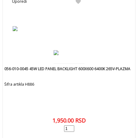
favorite
Uporedi
056-010-0045 45W LED PANEL BACKLIGHT 600X600 6400K 265V-PLAZMA
Šifra artikla H886
1,950.00
RSD
add
DODAJ U KORPU