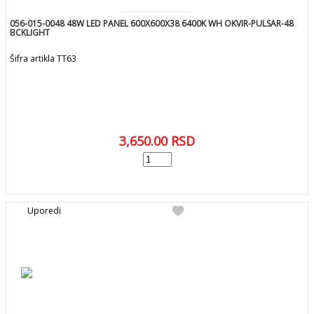
056-015-0048 48W LED PANEL 600X600X38 6400K WH OKVIR-PULSAR-48
BCKLIGHT
Šifra artikla TT63
3,650.00
RSD
add
DODAJ U KORPU
favorite
Uporedi