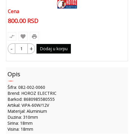
Cena
800.00
RSD
compare_arrows
favorite
print
-
+
Dodaj u korpu
Opis
Šifra: 082-002-0060
Brend: HOROZ ELECTRIC
Barkod: 8680985580555
Artikal: ViPA-60W/12V
Materijal: Aluminium
Duzina: 310mm
Sirina: 18mm
Visina: 18mm