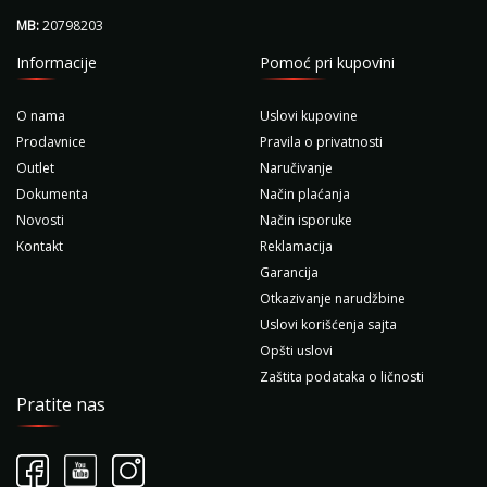
MB:
20798203
Informacije
Pomoć pri kupovini
O nama
Uslovi kupovine
Prodavnice
Pravila o privatnosti
Outlet
Naručivanje
Dokumenta
Način plaćanja
Novosti
Način isporuke
Kontakt
Reklamacija
Garancija
Otkazivanje narudžbine
Uslovi korišćenja sajta
Opšti uslovi
Zaštita podataka o ličnosti
Pratite nas