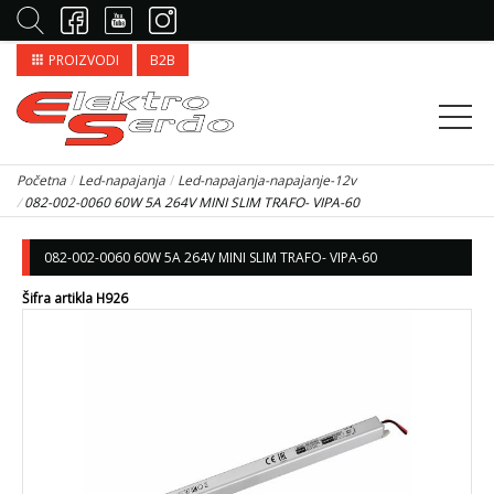
PROIZVODI
B2B
apps
Početna
Led-napajanja
Led-napajanja-napajanje-12v
082-002-0060 60W 5A 264V MINI SLIM TRAFO- VIPA-60
082-002-0060 60W 5A 264V MINI SLIM TRAFO- VIPA-60
Šifra artikla H926