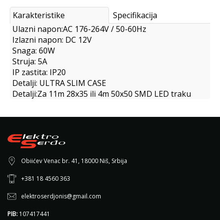
Karakteristike
Specifikacija
Ulazni napon:AC 176-264V / 50-60Hz
Izlazni napon: DC 12V
Snaga: 60W
Struja: 5A
IP zastita: IP20
Detalji: ULTRA SLIM CASE
Detalji:Za 11m 28x35 ili 4m 50x50 SMD LED traku
Obiićev Venac br. 41, 18000 Niš, Srbija
+381 18 4560 363
elektroserdjonis@gmail.com
PIB:
107417441