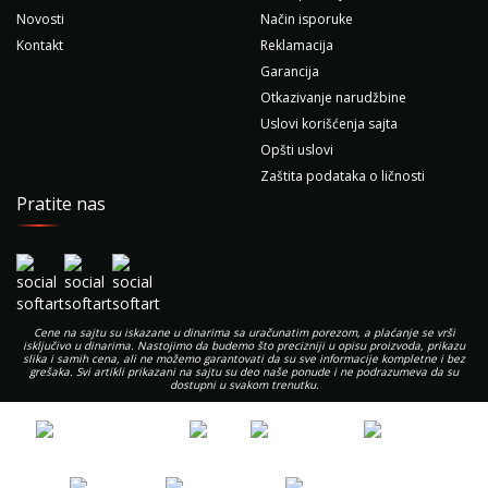
Novosti
Način isporuke
Kontakt
Reklamacija
Garancija
Otkazivanje narudžbine
Uslovi korišćenja sajta
Opšti uslovi
Zaštita podataka o ličnosti
Pratite nas
Cene na sajtu su iskazane u dinarima sa uračunatim porezom, a plaćanje se vrši
isključivo u dinarima. Nastojimo da budemo što precizniji u opisu proizvoda, prikazu
slika i samih cena, ali ne možemo garantovati da su sve informacije kompletne i bez
grešaka. Svi artikli prikazani na sajtu su deo naše ponude i ne podrazumeva da su
dostupni u svakom trenutku.