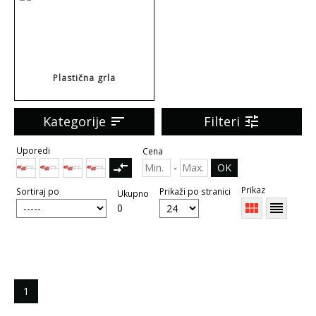
Plastična grla
Kategorije
sort
Filteri
tune
Uporedi
Cena
compare_arrows
-
OK
Prikaz
Sortiraj po
Prikaži po stranici
Ukupno
view_module
reorder
0
1