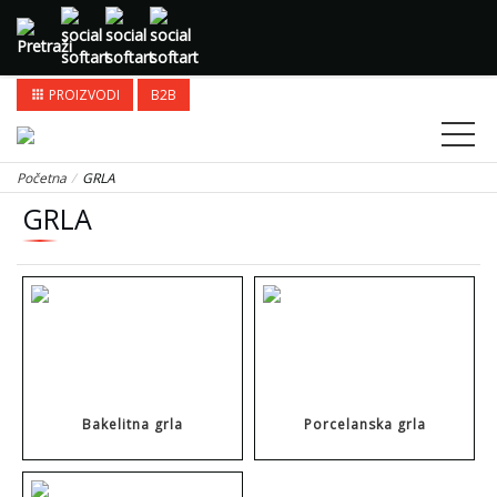
PROIZVODI
B2B
apps
Početna
GRLA
GRLA
Bakelitna grla
Porcelanska grla