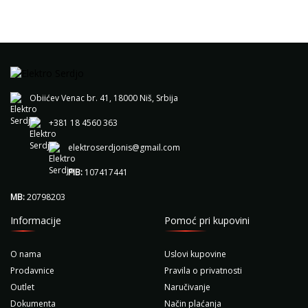
Obiićev Venac br. 41, 18000 Niš, Srbija
+381 18 4560 363
elektroserdjonis@gmail.com
PIB:
107417441
MB:
20798203
Informacije
Pomoć pri kupovini
O nama
Uslovi kupovine
Prodavnice
Pravila o privatnosti
Outlet
Naručivanje
Dokumenta
Način plaćanja