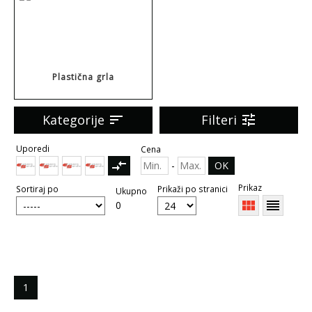
Plastična grla
Kategorije
sort
Filteri
tune
Uporedi
Cena
compare_arrows
-
OK
Prikaz
Sortiraj po
Prikaži po stranici
Ukupno
view_module
reorder
0
1