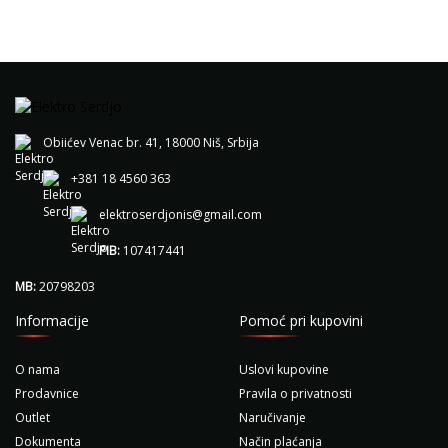
Obiićev Venac br. 41, 18000 Niš, Srbija
+381 18 4560 363
elektroserdjonis@gmail.com
PIB:
107417441
MB:
20798203
Informacije
Pomoć pri kupovini
O nama
Uslovi kupovine
Prodavnice
Pravila o privatnosti
Outlet
Naručivanje
Dokumenta
Način plaćanja