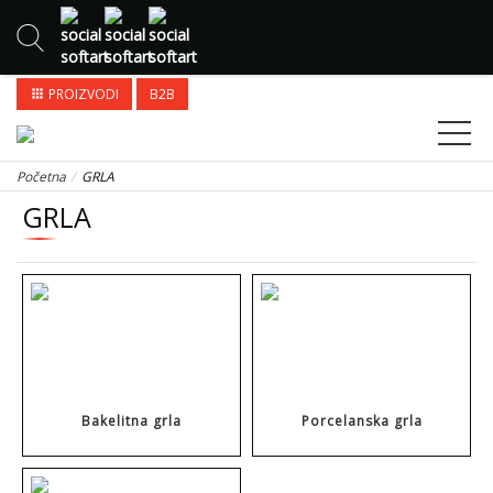
PROIZVODI
B2B
apps
Početna
GRLA
GRLA
Bakelitna grla
Porcelanska grla