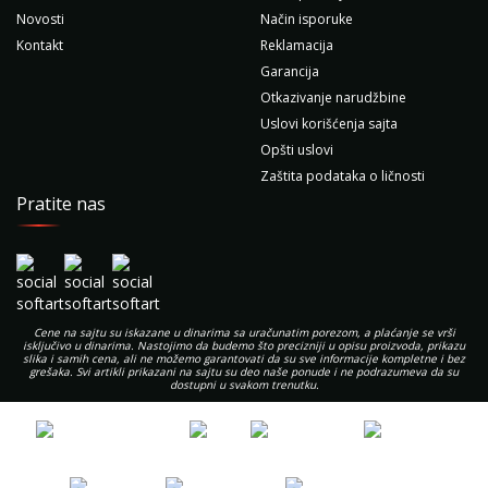
Novosti
Način isporuke
Kontakt
Reklamacija
Garancija
Otkazivanje narudžbine
Uslovi korišćenja sajta
Opšti uslovi
Zaštita podataka o ličnosti
Pratite nas
Cene na sajtu su iskazane u dinarima sa uračunatim porezom, a plaćanje se vrši
isključivo u dinarima. Nastojimo da budemo što precizniji u opisu proizvoda, prikazu
slika i samih cena, ali ne možemo garantovati da su sve informacije kompletne i bez
grešaka. Svi artikli prikazani na sajtu su deo naše ponude i ne podrazumeva da su
dostupni u svakom trenutku.