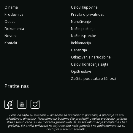
O nama
Uslovi kupovine
Prodavnice
Pravila o privatnosti
Outlet
Naručivanje
Dokumenta
Način plaćanja
Novosti
Način isporuke
Kontakt
Reklamacija
Garancija
Otkazivanje narudžbine
Uslovi korišćenja sajta
Opšti uslovi
Zaštita podataka o ličnosti
Pratite nas
Cene na sajtu su iskazane u dinarima sa uračunatim porezom, a plaćanje se vrši
isključivo u dinarima. Nastojimo da budemo što precizniji u opisu proizvoda, prikazu
slika i samih cena, ali ne možemo garantovati da su sve informacije kompletne i bez
grešaka. Svi artikli prikazani na sajtu su deo naše ponude i ne podrazumeva da su
dostupni u svakom trenutku.