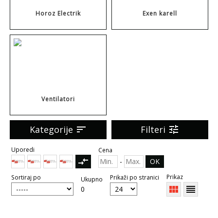
Horoz Electrik
Exen karell
Ventilatori
Kategorije
sort
Filteri
tune
Uporedi
Cena
compare_arrows
-
OK
Prikaz
Sortiraj po
Prikaži po stranici
Ukupno
view_module
reorder
0