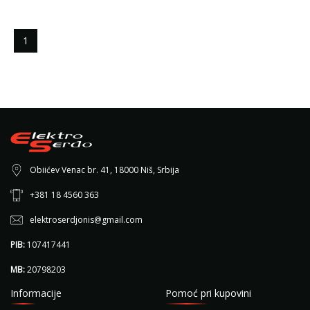
1
Obiićev Venac br. 41, 18000 Niš, Srbija
+381 18 4560 363
elektroserdjonis@gmail.com
PIB:
107417441
MB:
20798203
Informacije
Pomoć pri kupovini