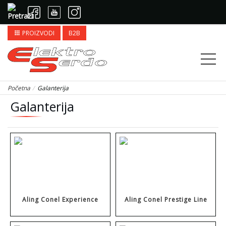
PROIZVODI
B2B
apps
Početna
Galanterija
Galanterija
Aling Conel Experience
Aling Conel Prestige Line