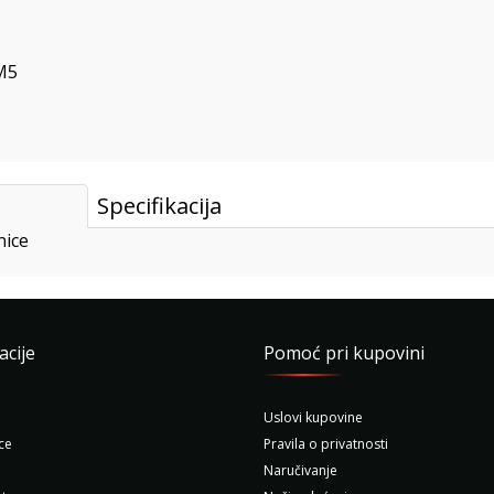
M5
Specifikacija
nice
acije
Pomoć pri kupovini
Uslovi kupovine
ce
Pravila o privatnosti
Naručivanje