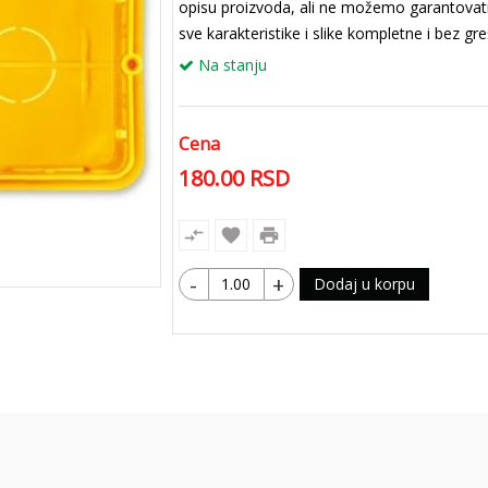
opisu proizvoda, ali ne možemo garantovat
sve karakteristike i slike kompletne i bez gr
Na stanju
Cena
180.00
RSD
compare_arrows
favorite
print
-
+
Dodaj u korpu