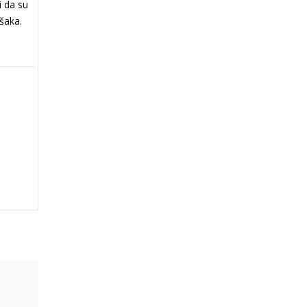
i da su
ešaka.