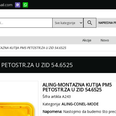
ail.com
search
NAPREDNA P
Akcije
Novo
ZNA KUTIJA PM5 PETOSTR.ZA U ZID 54.6525
PETOSTR.ZA U ZID 54.6525
ALING-MONTAZNA KUTIJA PM5
PETOSTR.ZA U ZID 54.6525
Šifra artikla A243
Kategorija:
ALING-CONEL-MODE
Napomena:
Nastojimo da budemo što preciz