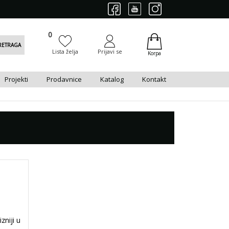
0
0
RETRAGA
Lista želja
Prijavi se
Korpa
Projekti
Prodavnice
Katalog
Kontakt
niji u