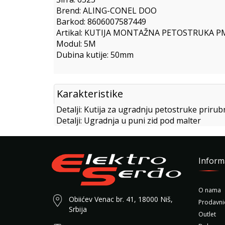
Brend: ALING-CONEL DOO
Barkod: 8606007587449
Artikal: KUTIJA MONTAŽNA PETOSTRUKA P
Modul: 5M
Dubina kutije: 50mm
Karakteristike
Detalji: Kutija za ugradnju petostruke prirub
Detalji: Ugradnja u puni zid pod malter
Inform
O nama
Obiićev Venac br. 41, 18000 Niš,
Prodavni
Srbija
Outlet