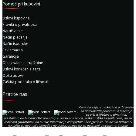
Pomoć pri kupovini
Uslovi kupovine
Pravila o privatnosti
Naručivanje
Način plaćanja
Način isporuke
Reklamacija
Garancija
Otkazivanje narudžbine
Uslovi korišćenja sajta
Opšti uslovi
Zaštita podataka o ličnosti
Pratite nas
Cene na sajtu su iskazane u dinarima
sa uračunatim porezom, a plaćanje
se vrši isključivo u dinarima.
Nastojimo da budemo što precizniji u opisu proizvoda, prikazu slika i samih cena, ali ne
možemo garantovati da su sve informacije kompletne i bez grešaka. Svi artikli prikazani
na sajtu su deo naše ponude i ne podrazumeva da su dostupni u svakom trenutku.