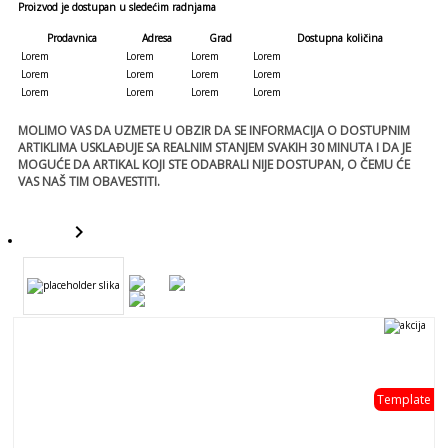
Proizvod je dostupan u sledećim radnjama
Prodavnica
Adresa
Grad
Dostupna količina
Lorem
Lorem
Lorem
Lorem
Lorem
Lorem
Lorem
Lorem
Lorem
Lorem
Lorem
Lorem
MOLIMO VAS DA UZMETE U OBZIR DA SE INFORMACIJA O DOSTUPNIM
ARTIKLIMA USKLAĐUJE SA REALNIM STANJEM SVAKIH 30 MINUTA I DA JE
MOGUĆE DA ARTIKAL KOJI STE ODABRALI NIJE DOSTUPAN, O ČEMU ĆE
VAS NAŠ TIM OBAVESTITI.
keyboard_arrow_right
template
Template
template
- 0 %