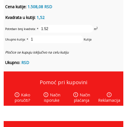
Cena kutije:
1.508,08 RSD
Kvadrata u kutiji:
1,52
2
Potreban broj kvadrata:
*
m
Ukupno kutija:
*
Kutija
Pločice se kupuju isključivo na celu kutiju
Ukupno:
RSD
Pomoć pri kupovini
error_outline
error_outline
error_outline
error_outline
Kako
Način
Način
poručiti?
isporuke
plaćanja
Reklamacija