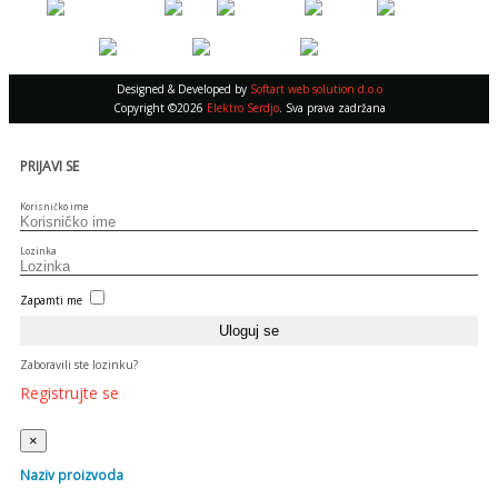
Designed & Developed by
Softart web solution d.o.o
Copyright ©2026
Elektro Serdjo
. Sva prava zadržana
PRIJAVI SE
Korisničko ime
Lozinka
Zapamti me
Zaboravili ste lozinku?
Registrujte se
×
Naziv proizvoda