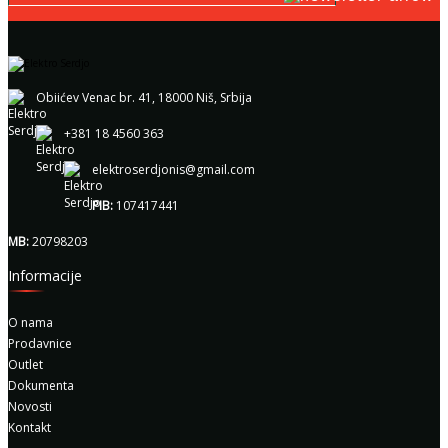
Obiićev Venac br. 41, 18000 Niš, Srbija
+381 18 4560 363
elektroserdjonis@gmail.com
PIB:
107417441
MB:
20798203
Informacije
O nama
Prodavnice
Outlet
Dokumenta
Novosti
Kontakt