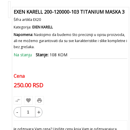
EXEN KARELL 200-120000-103 TITANIUM MASKA 3
Šifra artikla EX20
Kategorija:
EXEN KARELL
Napomena:
Nastojimo da budemo što precizniji u opisu proizvoda,
ali ne možemo garantovati da su sve karakteristike i slike kompletne i
bez grešaka.
Na stanju
Stanje:
108 KOM
EXEN
Cena
250.00
RSD
compare_arrows
favorite
print
-
+
Dodaj u korpu
Ne odgovara Vam cena? Upišite cenu koja Vam je odgovarajuca.