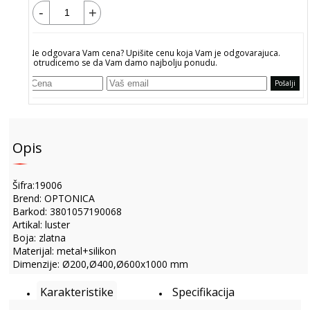
-
+
Dodaj u korpu
Ne odgovara Vam cena? Upišite cenu koja Vam je odgovarajuca.
Potrudicemo se da Vam damo najbolju ponudu.
Pošalji
Opis
Šifra:19006
Brend: OPTONICA
Barkod: 3801057190068
Artikal: luster
Boja: zlatna
Materijal: metal+silikon
Dimenzije: Ø200,Ø400,Ø600x1000 mm
Karakteristike
Specifikacija