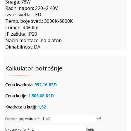
Snaga: 78W
Radni napon: 220~2 40V
Izvor svetla: LED
Temp. boje svetl.: 3000K-6000K
Lumen: 4480lm
IP zaštita: IP20
Način montaže: na plafon
Dimabilnost: DA
Kalkulator potrošnje
Cena kvadrata:
992,16 RSD
Cena kutije:
1.508,08 RSD
Kvadrata u kutiji:
1,52
2
Potreban broj kvadrata:
*
m
Ukupno kutija:
*
Kutija