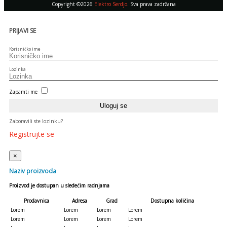
Copyright ©2026
Elektro Serdjo
. Sva prava zadržana
PRIJAVI SE
Korisničko ime
Lozinka
Zapamti me
Zaboravili ste lozinku?
Registrujte se
×
Naziv proizvoda
Proizvod je dostupan u sledećim radnjama
Prodavnica
Adresa
Grad
Dostupna količina
Lorem
Lorem
Lorem
Lorem
Lorem
Lorem
Lorem
Lorem