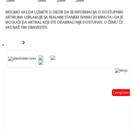
Lorem
Lorem
Lorem
Lorem
MOLIMO VAS DA UZMETE U OBZIR DA SE INFORMACIJA O DOSTUPNIM
ARTIKLIMA USKLAĐUJE SA REALNIM STANJEM SVAKIH 30 MINUTA I DA JE
MOGUĆE DA ARTIKAL KOJI STE ODABRALI NIJE DOSTUPAN, O ČEMU ĆE
VAS NAŠ TIM OBAVESTITI.
keyboard_arrow_right
template
Template
template
- 0 %