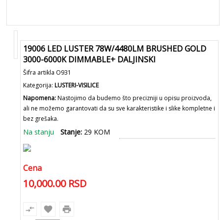
19006 LED LUSTER 78W/4480LM BRUSHED GOLD
3000-6000K DIMMABLE+ DALJINSKI
Šifra artikla O931
Kategorija:
LUSTERI-VISILICE
Napomena:
Nastojimo da budemo što precizniji u opisu proizvoda,
ali ne možemo garantovati da su sve karakteristike i slike kompletne i
bez grešaka.
Na stanju
Stanje:
29 KOM
Cena
10,000.00
RSD
compare_arrows
favorite
print