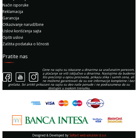
Način isporuke
Reklamacija
Garancija
Otkazivanje narudžbine
Uslovi korišćenja sajta
Opšti uslovi
Zaštita podataka o ličnosti
Pratite nas
Cene na sajtu su iskazane u dinarima sa uračunatim porezom,
a plaćanje se vrši isključivo u dinarima. Nastojimo da budemo
što precizniji u opisu proizvoda, prikazu slika i samih cena, ali
ne možemo garantovati da su sve informacije kompletne i bez
grešaka. Svi artikli prikazani na sajtu su deo naše ponude i ne podrazumeva da su
dostupni u svakom trenutku.
Designed & Developed by
Softart web solution d.o.o