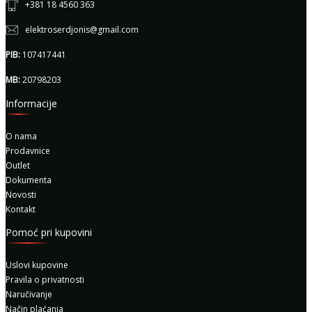
+381 18 4560 363
elektroserdjonis@gmail.com
PIB:
107417441
MB:
20798203
Informacije
O nama
Prodavnice
Outlet
Dokumenta
Novosti
Kontakt
Pomoć pri kupovini
Uslovi kupovine
Pravila o privatnosti
Naručivanje
Način plaćanja