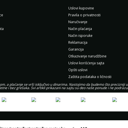
Uslovi kupovine
ce
Pravila o privatnosti
Naručivanje
ta
Način plaćanja
Način isporuke
Reklamacija
Garancija
Otkazivanje narudžbine
Uslovi korišćenja sajta
Opšti uslovi
Zaštita podataka o ličnosti
, a plaćanje se vrši isključivo u dinarima. Nastojimo da budemo što precizniji u
etne i bez grešaka. Svi artikli prikazani na sajtu su deo naše ponude i ne podra