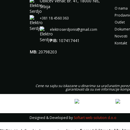
Obiićev Venac br. 41, 18000 Niš,
Srbija
O nama
Prodavni
+381 18 4560 363
Outlet
Dokumen
elektroserdjonis@gmail.com
Novosti
PIB:
107417441
Kontakt
MB:
20798203
Cene na sajtu su iskazane u dinarima sa uračunatim porezom
garantovati da su sve informacije kompl
Designed & Developed by
Softart web solution d.o.o