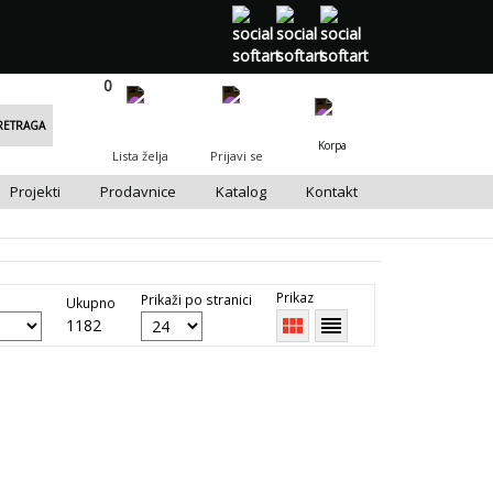
0
0
RETRAGA
Korpa
Lista želja
Prijavi se
Projekti
Prodavnice
Katalog
Kontakt
Prikaz
Prikaži po stranici
Ukupno
view_module
reorder
1182