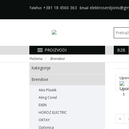
+381 18 4560 363
elektroserdjonis@gm
Telefon
Email
menu
PROIZVODI
B2B
Početna
Brendovi
Kategorije
Upor
Brendovi
Akis Plastik
Aling Conel
EXEN
HOROZ ELECTRIC
«
OKTAY
Optonica