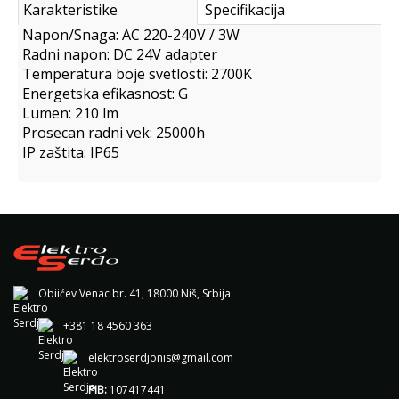
Karakteristike
Specifikacija
Napon/Snaga: AC 220-240V / 3W
Radni napon: DC 24V adapter
Temperatura boje svetlosti: 2700K
Energetska efikasnost: G
Lumen: 210 lm
Prosecan radni vek: 25000h
IP zaštita: IP65
Obiićev Venac br. 41, 18000 Niš, Srbija
+381 18 4560 363
elektroserdjonis@gmail.com
PIB:
107417441