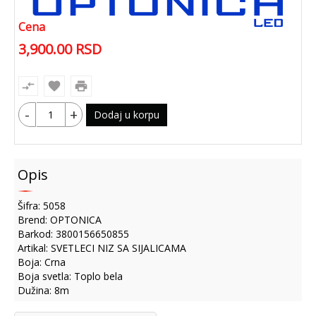
Cena
3,900.00
RSD
compare_arrows
favorite
print
-
+
Dodaj u korpu
Opis
Šifra: 5058
Brend: OPTONICA
Barkod: 3800156650855
Artikal: SVETLECI NIZ SA SIJALICAMA
Boja: Crna
Boja svetla: Toplo bela
Dužina: 8m