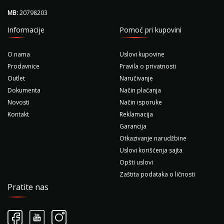
MB:
20798203
Informacije
Pomoć pri kupovini
O nama
Uslovi kupovine
Prodavnice
Pravila o privatnosti
Outlet
Naručivanje
Dokumenta
Način plaćanja
Novosti
Način isporuke
Kontakt
Reklamacija
Garancija
Otkazivanje narudžbine
Uslovi korišćenja sajta
Opšti uslovi
Zaštita podataka o ličnosti
Pratite nas