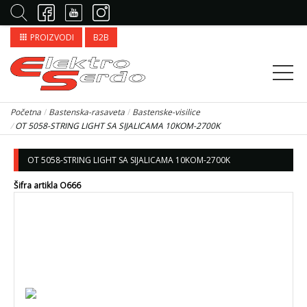
PROIZVODI
B2B
apps
Početna
Bastenska-rasaveta
Bastenske-visilice
OT 5058-STRING LIGHT SA SIJALICAMA 10KOM-2700K
OT 5058-STRING LIGHT SA SIJALICAMA 10KOM-2700K
Šifra artikla O666